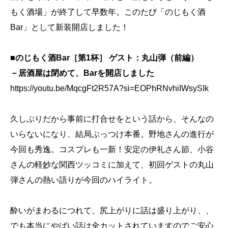
もく酒場」が終了して早数年。このたび「のじもく酒
Bar」として新装開店しました！
■のじもく酒Bar［第1杯］ ゲスト：丸山弾（前編）
－居酒屋は閉めて、Barを開店しました
https://youtu.be/MqcgFt2R57A?si=EOPhRNvhiIWsySIk
久しぶりだから事前に打合せをという話から、そんなの
いらないになり、結局ぶっつけ本番。野地さんの進行が
今回も秀逸。コスプレも一新！安定の伊礼さん節、小谷
さんの軽妙な関西ツッコミに加えて、初回ゲストの丸山
弾さんの熱い語りが今回のハイライト。
酔いがまわるにつれて、尻上がりに話は盛り上がり、、
でも本当にやばい話は全カットされていますのでご安心