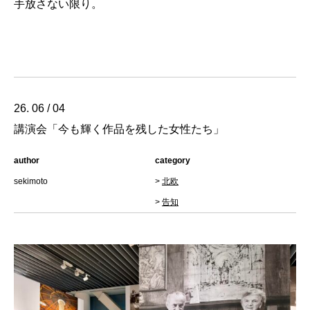
手放さない限り。
26. 06 / 04
講演会「今も輝く作品を残した女性たち」
author
category
sekimoto
>
北欧
>
告知