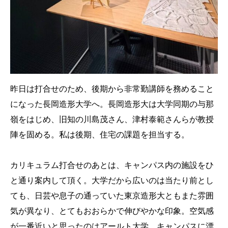
昨日は打合せのため、後期から非常勤講師を務めること
になった長岡造形大学へ。長岡造形大は大学同期の与那
嶺をはじめ、旧知の川島茂さん、津村泰範さんらが教授
陣を固める。私は後期、住宅の課題を担当する。
カリキュラム打合せのあとは、キャンパス内の施設をひ
と通り案内して頂く。大学だから広いのは当たり前とし
ても、日芸や息子の通っていた東京造形大ともまた雰囲
気が異なり、とてもおおらかで伸びやかな印象。空気感
が一番近いと思ったのはアールト大学。キャンパスに漂