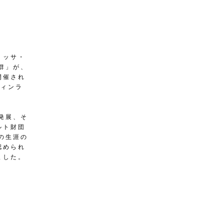
リッサ・
群」が、
開催され
フィンラ
発展、そ
ルト財団
の生涯の
認められ
ました。