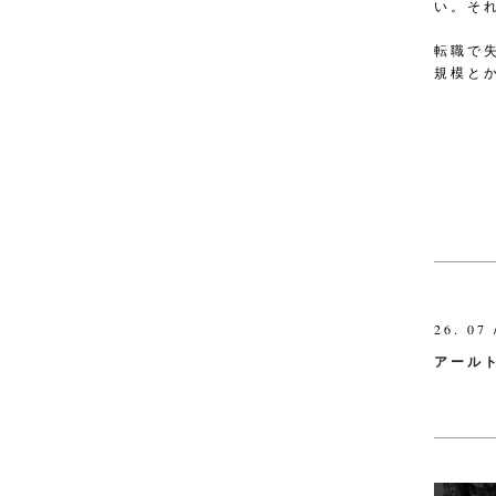
い。そ
転職で
規模と
26. 07 
アール