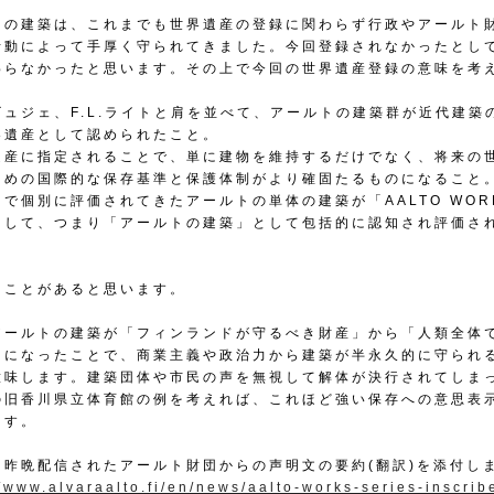
トの建築は、これまでも世界遺産の登録に関わらず行政やアールト
活動によって手厚く守られてきました。今回登録されなかったとし
わらなかったと思います。その上で今回の世界遺産登録の意味を考
ビュジェ、F.L.ライトと肩を並べて、アールトの建築群が近代建築
界遺産として認められたこと。
遺産に指定されることで、単に建物を維持するだけでなく、将来の
ための国際的な保存基準と保護体制がより確固たるものになること
で個別に評価されてきたアールトの単体の建築が「AALTO WOR
として、つまり「アールトの建築」として包括的に認知され評価さ
たことがあると思います。
アールトの建築が「フィンランドが守るべき財産」から「人類全体
」になったことで、商業主義や政治力から建築が半永久的に守られ
意味します。建築団体や市民の声を無視して解体が決行されてしま
の旧香川県立体育館の例を考えれば、これほど強い保存への意思表
ます。
、昨晩配信されたアールト財団からの声明文の要約(翻訳)を添付し
//www.alvaraalto.fi/en/news/aalto-works-series-inscrib