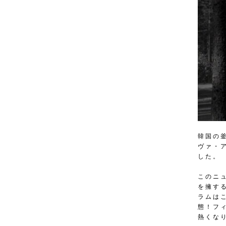
韓国の釜
ヴァ・
した。
このニ
を擁す
ラムは
態！フ
熱くな