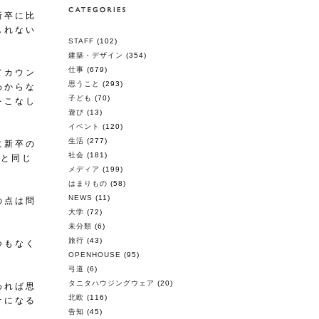
新卒に比
しれない
STAFF
(102)
建築・デザイン
(354)
仕事
(679)
てカウン
思うこと
(293)
わからな
子ども
(70)
をこなし
遊び
(13)
イベント
(120)
生活
(277)
に新卒の
社会
(181)
卒と同じ
メディア
(199)
はまりもの
(58)
NEWS
(11)
の点は問
大学
(72)
未分類
(6)
旅行
(43)
つもなく
OPENHOUSE
(95)
弓道
(6)
タニタハウジングウェア
(20)
われば思
北欧
(116)
ケになる
告知
(45)