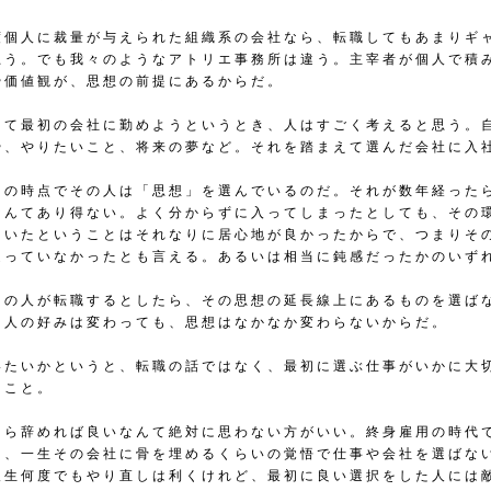
度個人に裁量が与えられた組織系の会社なら、転職してもあまりギ
思う。でも我々のようなアトリエ事務所は違う。主宰者が個人で積
や価値観が、思想の前提にあるからだ。
出て最初の会社に勤めようというとき、人はすごく考えると思う。
や、やりたいこと、将来の夢など。それを踏まえて選んだ会社に入
その時点でその人は「思想」を選んでいるのだ。それが数年経った
なんてあり得ない。よく分からずに入ってしまったとしても、その
もいたということはそれなりに居心地が良かったからで、つまりそ
違っていなかったとも言える。あるいは相当に鈍感だったかのいず
その人が転職するとしたら、その思想の延長線上にあるものを選ば
。人の好みは変わっても、思想はなかなか変わらないからだ。
いたいかというと、転職の話ではなく、最初に選ぶ仕事がいかに大
うこと。
たら辞めれば良いなんて絶対に思わない方がいい。終身雇用の時代
も、一生その会社に骨を埋めるくらいの覚悟で仕事や会社を選ばな
人生何度でもやり直しは利くけれど、最初に良い選択をした人には