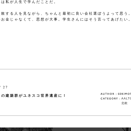
れは私が人生で学んだことだ。
失敗する人を見ながら、ちゃんと最初に良い会社選ぼうよって思う
かお金じゃなくて、思想が大事。学生さんにはそう言ってあげたい
/ 27
トの建築群がユネスコ世界遺産に！
AALT
北欧