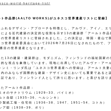
esco-world-heritage-list/
ト作品群(AALTO WORKS)がユネスコ世界遺産リストに登録】
あふれるデザイン・アプローチを特徴とし、アルヴァ、アイノ、エ
トによる近代建築の決定的な役割を示す13の建築群「アールト作品
コの世界遺産リストに登録されました。この決定は、韓国・釜山で
スコ世界遺産委員会において2026年7月26日になされたもので、
8番目の世界遺産となります。
れた13の建築・建築群は、モダニズム、フィンランドの福祉国家の
間的な視点を象徴しています。現地に出席していたアルヴァ・アー
Oトンミ・リンダ氏は「ユネスコ世界遺産への登録は、アールト夫妻
国内のみならず国際的な建築・デザイン史においても重要であると
な証であり、フィンランド人として誇りに思います」と喜びを語り
れたアールト作品群：
イミオのサナトリウム（1929–33、パイミオ）
ールト自邸（1935–36、ヘルシンキ）
ニラ製紙工場・住宅街（1936–38、1947、1951–54、コトカ）
イレア邸（1938–39、ポリ）