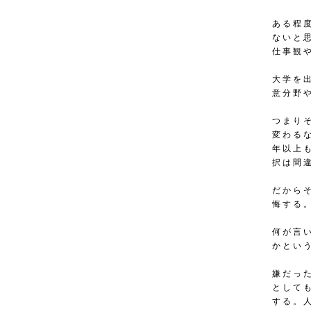
ある程
ないと
仕事観
大学を
意分野
つまり
変わる
年以上
択は間
だから
悔する
何が言
かとい
嫌だっ
として
する。