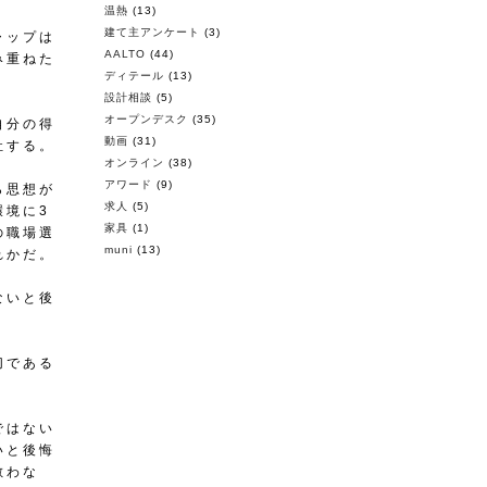
温熱
(13)
建て主アンケート
(3)
ャップは
AALTO
(44)
み重ねた
ディテール
(13)
設計相談
(5)
オープンデスク
(35)
自分の得
動画
(31)
社する。
オンライン
(38)
アワード
(9)
ら思想が
求人
(5)
環境に3
家具
(1)
の職場選
muni
(13)
れかだ。
ないと後
切である
ではない
いと後悔
敵わな