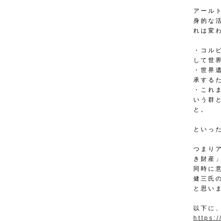
アール
身的な
れは変
・コル
して世
・世界
承する
・これま
いう群
と。
といっ
つまり
き財産
同時に
健三氏
と思い
以下に
https: