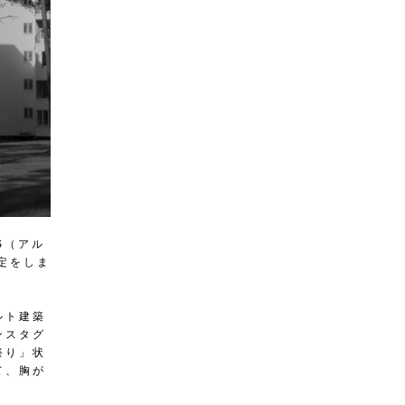
S（アル
定をしま
ルト建築
ンスタグ
祭り」状
て、胸が