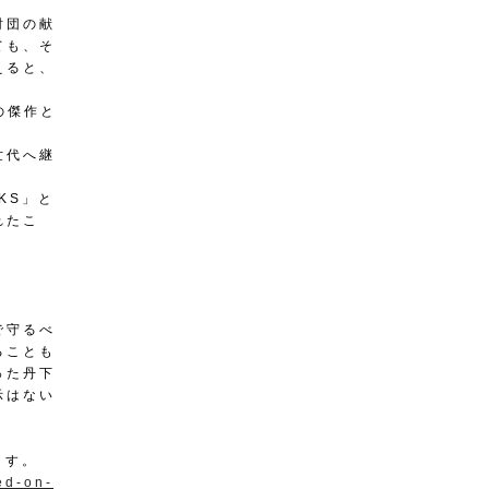
財団の献
ても、そ
えると、
の傑作と
世代へ継
。
KS」と
れたこ
で守るべ
ることも
った丹下
示はない
ます。
ed-on-