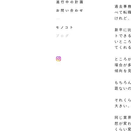
過去事
べて転
けれど
新卒に
トでき
いとこ
てくれ
ところ
場合が
傾向を
もちろ
題ない
それく
大きい
同じ業
想が変
くらい