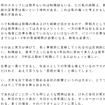
務所のスタッフには新卒もいれば転職組もいる。ただ私の経験上、
職組の定着率は低いという傾向がある。これは私の偏った考えかも
、構わず進める。
比べて転職組は前職の積み上げた経験が活かせるので、即戦力とし
るのは採用者にとっては大きなメリットだ。一方の新卒は右も左も
ろから地道に仕事を教えていかないといけないので、バリバリ仕事
るまでには1～2年の育成期間が必要になる。根気も必要だ。
がそのあと実力が伸びて、長く事務所に貢献してくれるのは圧倒的
多い。転職組も、新卒で入った会社を1年以内に辞めて来た人は新
見せるけれど、3年以上勤めて転職してくる人はちょっと厳しい。
ん仕事は一通りできるし、社会人としての常識も備えているのでそ
のだけれど、あえて言うなら「思想が違う」と感じてしまう。
らい、大学を出て初めて勤める会社の影響というのは大きい。とて
。人はそこで社会を教え込まれる。
界であればどこに行っても同じような慣例はある。けれど会社が変
わる。昨日の当たり前が、今日から非常識になる。サッカーがバス
変わる。多くの場合、そのパラダイムシフトに苦しむ。