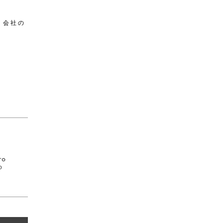
。会社の
。
O