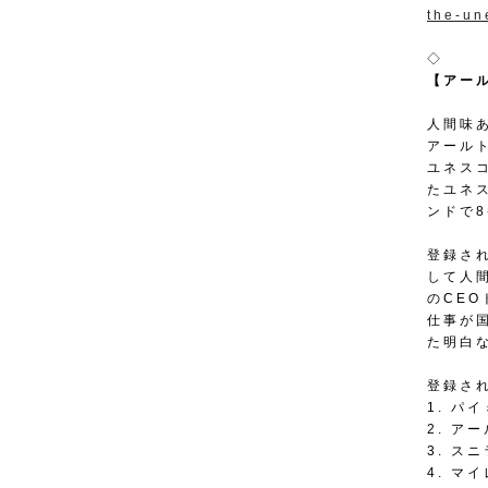
the-un
◇
【アール
人間味
アール
ユネス
たユネ
ンドで
登録さ
して人
のCE
仕事が
た明白
登録さ
1. パ
2. ア
3. ス
4. マ