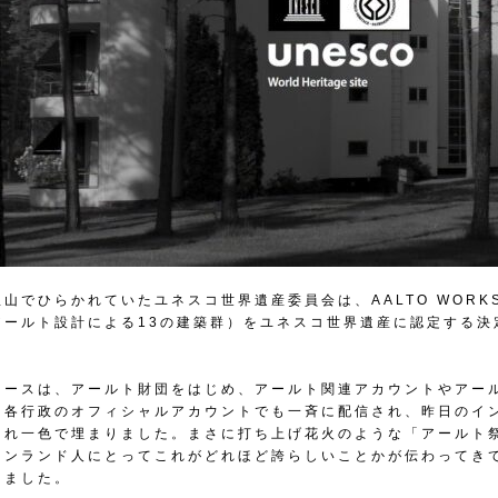
山でひらかれていたユネスコ世界遺産委員会は、AALTO WORK
アールト設計による13の建築群）をユネスコ世界遺産に認定する決
ュースは、アールト財団をはじめ、アールト関連アカウントやアー
る各行政のオフィシャルアカウントでも一斉に配信され、昨日のイ
これ一色で埋まりました。まさに打ち上げ花火のような「アールト
ィンランド人にとってこれがどれほど誇らしいことかが伝わってき
りました。