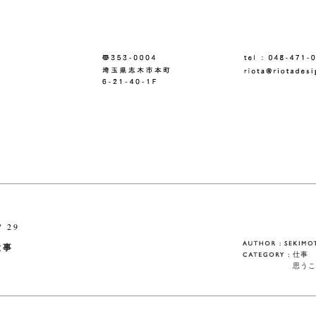
/ 29
大事
仕事
思うこ