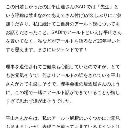
この日嬉しかったのは平山達さん(SADIでは「先生」と
いう呼称は禁止なのであえてさん付け)が久しぶりにご参
加くださり、私に続けてご自身のアールト観についても
お話くださったこと。SADIでアールトといえば平山さん
を置いてなく、私などがアールトを語るなど20年早いと
すら思えます。まさにレジェンドです！
理事を退任されてご健康も心配していたのですが、とて
もお元気そうで、何よりアールトの話をされている平山
さんがとても楽しそうで、理事会後の居酒屋さんのよう
に、この場で一緒にアールト話ができていることが嬉し
すぎて思わず涙が出そうでした。
平山さんからは、私のアールト解釈のいくつかにご意見
も頂きましたが、表現こそ違っても見ているポイントは