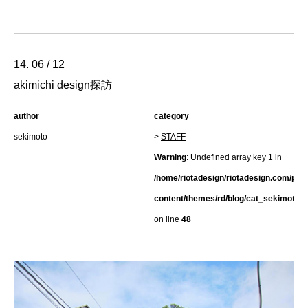
14. 06 / 12
akimichi design探訪
author
category
sekimoto
>
STAFF
Warning
: Undefined array key 1 in
/home/riotadesign/riotadesign.com/pub
content/themes/rd/blog/cat_sekimoto.h
on line
48