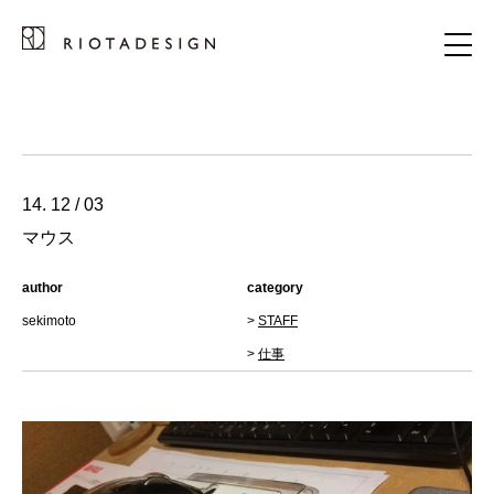
14. 12 / 03
マウス
author
category
sekimoto
>
STAFF
>
仕事