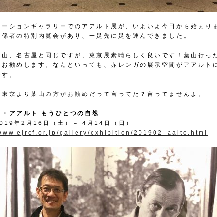
テーションギャラリーでのアアルト展が、いよいよ今日から始まり
関係者の特別内覧会があり、一足先に足を運んできました。
葉山、名古屋と同じですが、東京展素晴らしく良いです！葉山行っ
もお勧めします。なんといっても、赤レンガの展示空間がアアルト
です。
、東京より葉山の方がお勧めだって言ってた？言ってませんよ。
ァ・アアルト もうひとつの自然
019年2月16日（土）－ 4月14日（日）
/www.ejrcf.or.jp/gallery/exhibition/201902_aalto.html