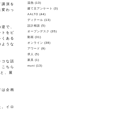
温熱
(13)
て講演を
建て主アンケート
(3)
は変わっ
AALTO
(44)
ディテール
(13)
設計相談
(5)
の逆で、
オープンデスク
(35)
ントをピ
動画
(31)
多くある
オンライン
(38)
のような
アワード
(9)
求人
(5)
家具
(1)
レコな話
muni
(13)
、こちら
のと、展
方は企画
た。イロ