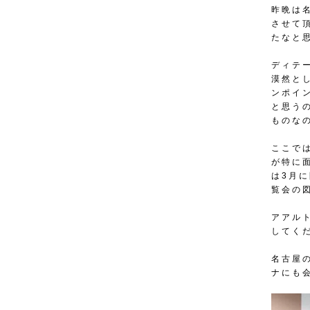
昨晩は
させて
たなと
ディテ
漠然と
ンポイ
と思う
ものな
ここで
が特に
は3月
覧会の
アアル
してく
名古屋
ナにも会