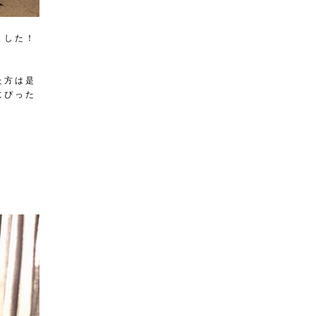
ました！
た方は是
にぴった