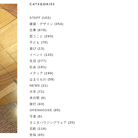
STAFF
(102)
建築・デザイン
(354)
仕事
(679)
思うこと
(293)
子ども
(70)
遊び
(13)
イベント
(120)
生活
(277)
社会
(181)
メディア
(199)
はまりもの
(58)
NEWS
(11)
大学
(72)
未分類
(6)
旅行
(43)
OPENHOUSE
(95)
弓道
(6)
タニタハウジングウェア
(20)
北欧
(116)
告知
(45)