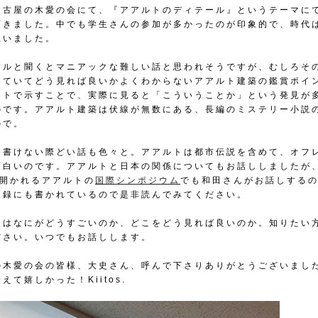
名古屋の木愛の会にて、『アアルトのディテール』というテーマに
頂きました。中でも学生さんの参加が多かったのが印象的で、時代
思いました。
ールと聞くとマニアックな難しい話と思われそうですが、むしろそ
していてどう見れば良いかよくわからないアアルト建築の鑑賞ポイ
ントで示すことで、実際に見ると「こういうことか」という発見が
のです。アアルト建築は伏線が無数にある、長編のミステリー小説
ので。
は書けない際どい話も色々と。アアルトは都市伝説を含めて、オフ
面白いのです。アアルトと日本の関係についてもお話ししましたが
に開かれるアアルトの
国際シンポジウム
でも和田さんがお話しする
図録にも書かれているので是非読んでみてください。
トはなにがどうすごいのか、どこをどう見れば良いのか。知りたい
ださい。いつでもお話しします。
の木愛の会の皆様、大史さん、呼んで下さりありがとうございまし
えて嬉しかった！Kiitos.