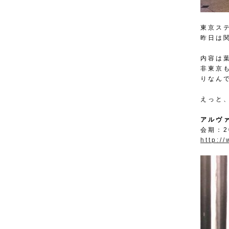
東京ス
昨日は
内容は
非東京
りなん
えっと
アルヴ
会期：2
http:/