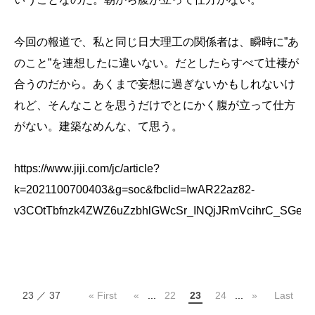
今回の報道で、私と同じ日大理工の関係者は、瞬時に”あ
のこと”を連想したに違いない。だとしたらすべて辻褄が
合うのだから。あくまで妄想に過ぎないかもしれないけ
れど、そんなことを思うだけでとにかく腹が立って仕方
がない。建築なめんな、て思う。
https://www.jiji.com/jc/article?
k=2021100700403&g=soc&fbclid=IwAR22az82-
v3COtTbfnzk4ZWZ6uZzbhlGWcSr_INQjJRmVcihrC_SGeoj
23 ／ 37
« First
«
...
22
23
24
...
»
Last