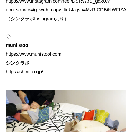
https://www.instagram.com/reel/DSRW3S_gdxU/?
utm_source=ig_web_copy_link&igsh=MzRlODBiNWFlZA
（シンクラボInstagramより）
◇
muni stool
https://www.munistool.com
シンクラボ
https://shinc.co.jp/