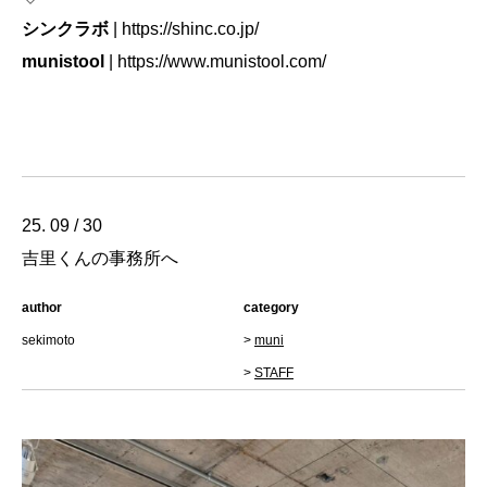
シンクラボ
|
https://shinc.co.jp/
munistool
|
https://www.munistool.com/
25. 09 / 30
吉里くんの事務所へ
author
category
sekimoto
>
muni
>
STAFF