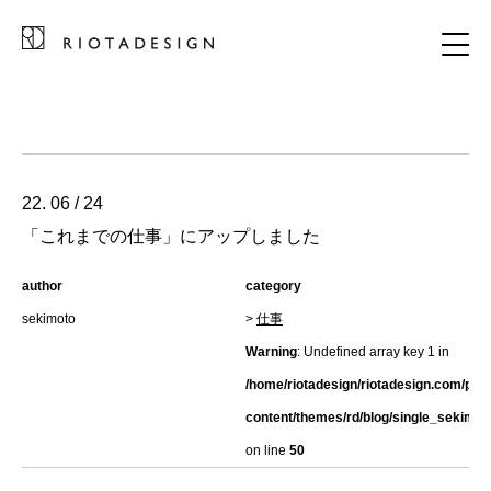
22. 06 / 24
「これまでの仕事」にアップしました
author
category
sekimoto
>
仕事
Warning
: Undefined array key 1 in
/home/riotadesign/riotadesign.com/pub
content/themes/rd/blog/single_sekimot
on line
50