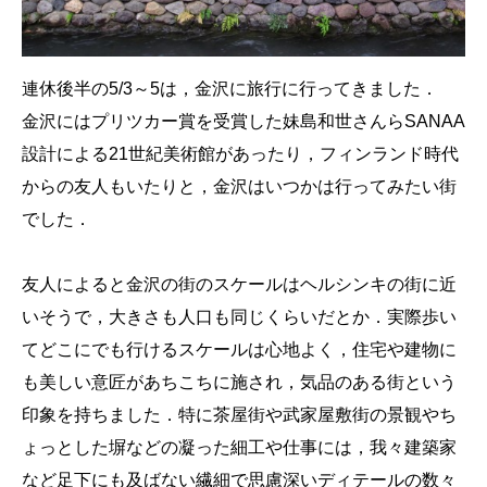
連休後半の5/3～5は，金沢に旅行に行ってきました．
金沢にはプリツカー賞を受賞した妹島和世さんらSANAA
設計による21世紀美術館があったり，フィンランド時代
からの友人もいたりと，金沢はいつかは行ってみたい街
でした．
友人によると金沢の街のスケールはヘルシンキの街に近
いそうで，大きさも人口も同じくらいだとか．実際歩い
てどこにでも行けるスケールは心地よく，住宅や建物に
も美しい意匠があちこちに施され，気品のある街という
印象を持ちました．特に茶屋街や武家屋敷街の景観やち
ょっとした塀などの凝った細工や仕事には，我々建築家
など足下にも及ばない繊細で思慮深いディテールの数々