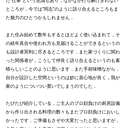
だ”仕事”という意識もあり，なかなか打ち解けきれない
ところが，今では”同志”のように語り合えるところもま
た魅力のひとつかもしれません．
また住み始めて数年もするとほどよく使い込まれて，そ
の経年具合や使われ方も見届けることができるというの
も設計者冥利に尽きるところです．また家づくりに関わ
った関係者が，こうして仲良く語り合えるというのも素
晴らしいことのように思います．また手前味噌ながら，
自分が設計した空間というのは妙に居心地が良く，我が
家のようについつい寛いでしまうのでした．
たびたび紹介している，ご主人のプロ顔負けの厨房設備
から作り出される料理の数々もまたプロ顔負けにおいし
かったです．ご準備もさぞや大変だったと思いますが，