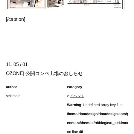
[/caption]
11. 05 / 01
OZONE| 公開コンペ出場のおしらせ
author
category
sekimoto
>
イベント
Warning
: Undefined array key 1 in
/home/riotadesign/riotadesign.com/pub
content/themes/rd/blog/cat_sekimoto.h
on line
48