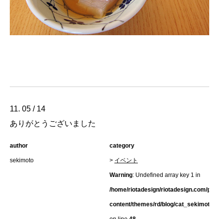
11. 05 / 14
ありがとうございました
author
category
sekimoto
>
イベント
Warning
: Undefined array key 1 in
/home/riotadesign/riotadesign.com/pub
content/themes/rd/blog/cat_sekimoto.h
on line
48