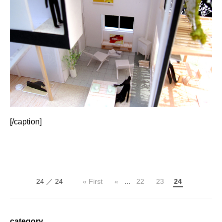
[/caption]
24 ／ 24
« First
«
...
22
23
24
category