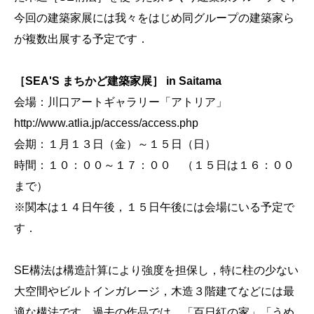
今回の建築家展には我々をはじめ同グループの建築家ら
が複数出展する予定です．
［SEA'S まちかど建築家展］ in Saitama
会場：川口アートギャラリー「アトリア」
http://www.atlia.jp/access/access.php
会期：１月１３日（金）～１５日（日）
時間：１０：００～１７：００ （１５日は１６：００
まで）
※関本は１４日午後，１５日午後には会場にいる予定で
す．
SE構法は構造計算により強度を担保し，特に柱の少ない
大空間やビルトインガレージ，木造３階建てなどには最
適な構法です．過去の作品では，「百日紅の家」「うめ