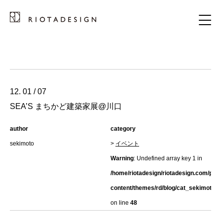
12. 01 / 07
SEA’S まちかど建築家展@川口
author
category
sekimoto
>
イベント
Warning
: Undefined array key 1 in
/home/riotadesign/riotadesign.com/pub
content/themes/rd/blog/cat_sekimoto.h
on line
48