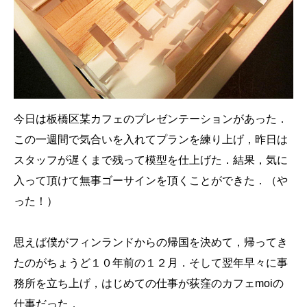
今日は板橋区某カフェのプレゼンテーションがあった．
この一週間で気合いを入れてプランを練り上げ，昨日は
スタッフが遅くまで残って模型を仕上げた．結果，気に
入って頂けて無事ゴーサインを頂くことができた．（や
った！）
思えば僕がフィンランドからの帰国を決めて，帰ってき
たのがちょうど１０年前の１２月．そして翌年早々に事
務所を立ち上げ，はじめての仕事が
荻窪のカフェmoi
の
仕事だった．