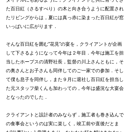
た百日紅（さるすべり）の木と向き合うように配置され
たリビングからは，夏には真っ赤に染まった百日紅が窓
いっぱいに広がります．
そんな百日紅を囲む”花見”の宴を，クライアントが企画
して下さるようになって今年は２年目．今年は施工を担
当したホープスの清野社長，監督の川上さんともに，そ
の奥さんとお子さんも同伴してのご一家での参加．そし
て僕も息子を同伴し，また９月に退社し百日紅を担当し
た元スタッフ柴くんも加わっての，今年は盛況な大宴会
となったのでした．
クライアントと設計者のみならず，施工者も巻き込んで
の食事会というのは実に楽しく，竣工前や直後だとま