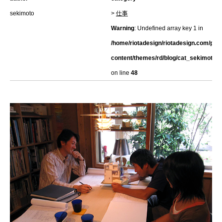
sekimoto
>
仕事
Warning
: Undefined array key 1 in
/home/riotadesign/riotadesign.com/pub
content/themes/rd/blog/cat_sekimoto.h
on line
48