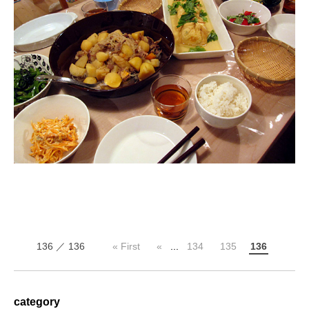
136 ／ 136
« First
«
...
134
135
136
category