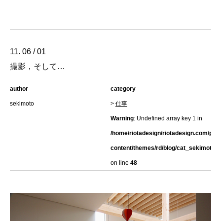
11. 06 / 01
撮影，そして…
author
category
sekimoto
>
仕事
Warning
: Undefined array key 1 in
/home/riotadesign/riotadesign.com/pub
content/themes/rd/blog/cat_sekimoto.h
on line
48