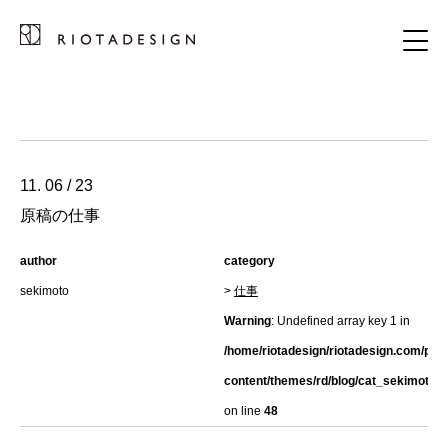
11. 06 / 23
原稿の仕事
author
category
sekimoto
>
仕事
Warning
: Undefined array key 1 in
/home/riotadesign/riotadesign.com/pub
content/themes/rd/blog/cat_sekimoto.h
on line
48