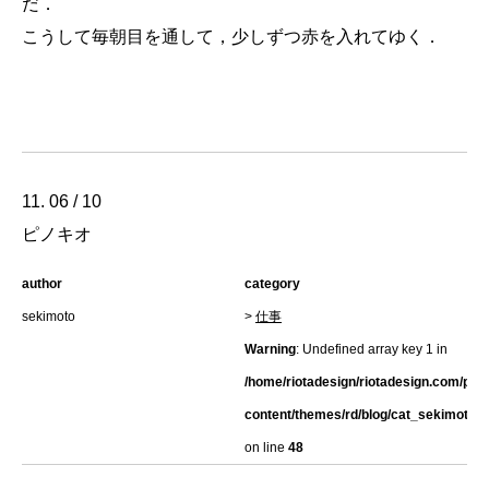
だ．
こうして毎朝目を通して，少しずつ赤を入れてゆく．
11. 06 / 10
ピノキオ
author
category
sekimoto
>
仕事
Warning
: Undefined array key 1 in
/home/riotadesign/riotadesign.com/pub
content/themes/rd/blog/cat_sekimoto.h
on line
48