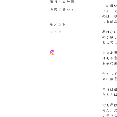
この服
いる。
のは、
つも残
私はな
のが欲
として
じゃあ
はある
安易に
かくし
会に無
それは
たとえ
でも私
何だ。
いそう