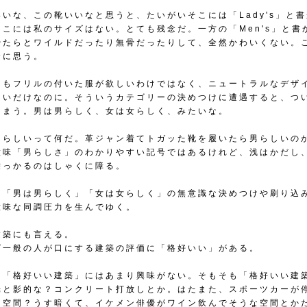
いいな、この靴いいなと思うと、たいがいそこには「Lady's」と
そこには私のサイズはない。とても残念だ。一方の「Men's」と書
やたらとワイルドだったり無骨だったりして、全然かわいくない。
念に思う。
にもフリルの付いた服が欲しいわけではなく、ニュートラルなデザ
しいだけなのに。そういうカテゴリーの決めつけに遭遇すると、つ
しまう。男は男らしく、女は女らしく、みたいな。
男らしいって何だ。革ジャン着てトガッた靴を履いたら男らしいの
意味「男らしさ」のわかりやすい記号ではあるけれど、浅はかだし
乗っかるのはしゃくに障る。
て「男は男らしく」「女は女らしく」の無意識な決めつけや刷り込
意味な同調圧力を生んでゆく。
建築にも言える。
ば一般の人が口にする建築の評価に「格好いい」がある。
は「格好いい建築」にはあまり興味がない。そもそも「格好いい建
光と影的な？コンクリート打放しとか。はたまた、スポーツカーが
な空間？うす暗くて、イケメン俳優がワイン飲んでそうな空間とか