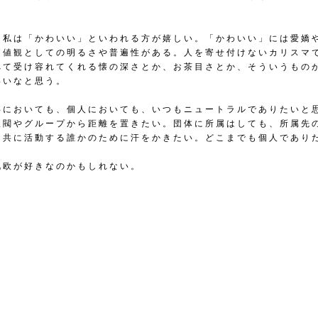
り私は「かわいい」といわれる方が嬉しい。「かわいい」には愛嬌
価値観としての明るさや普遍性がある。人を寄せ付けないカリスマ
べて受け容れてくれる懐の深さとか、お茶目さとか、そういうもの
いいなと思う。
事においても、個人においても、いつもニュートラルでありたいと
派閥やグループから距離を置きたい。団体に所属はしても、所属先
く共に活動する誰かのために汗をかきたい。どこまでも個人であり
北欧が好きなのかもしれない。