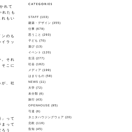
書かれて
かれたも
STAFF
(103)
これもい
建築・デザイン
(355)
仕事
(679)
思うこと
(293)
インのも
子ども
(70)
いイラッ
遊び
(13)
イベント
(120)
生活
(277)
か。それ
社会
(182)
、そこに
メディア
(199)
はまりもの
(58)
NEWS
(11)
みが、社
大学
(72)
未分類
(6)
旅行
(43)
OPENHOUSE
(95)
弓道
(6)
タニタハウジングウェア
(20)
築」って
北欧
(116)
停まって
告知
(45)
だろう