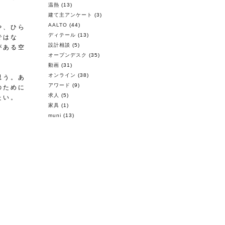
温熱
(13)
建て主アンケート
(3)
AALTO
(44)
や、ひら
ディテール
(13)
ではな
設計相談
(5)
がある空
オープンデスク
(35)
動画
(31)
オンライン
(38)
思う。あ
アワード
(9)
のために
求人
(5)
たい。
家具
(1)
muni
(13)