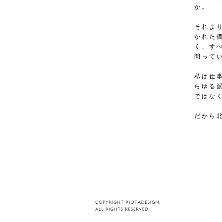
か。
それよ
かれた
く、す
間って
私は仕
らゆる
ではな
だから