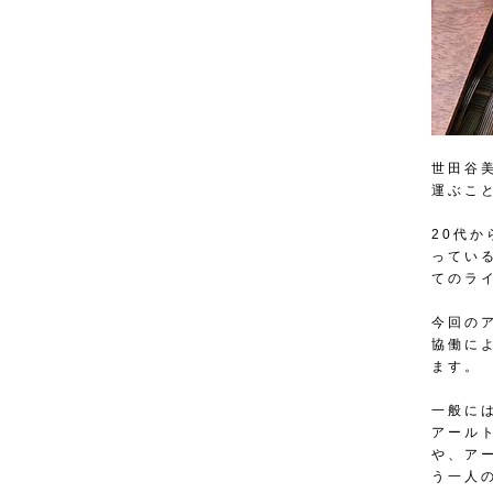
世田谷
運ぶこ
20代
ってい
てのラ
今回の
協働に
ます。
一般に
アール
や、ア
う一人