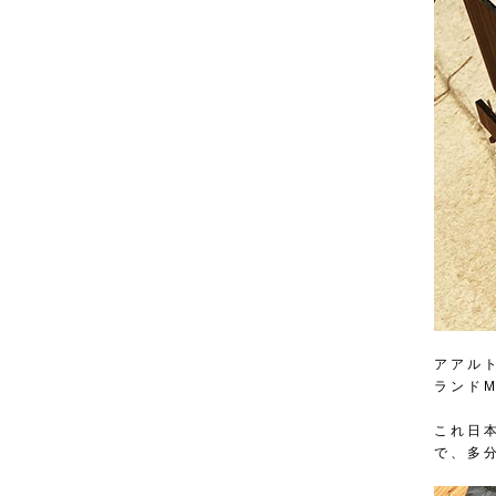
アアル
ランドM
これ日
で、多