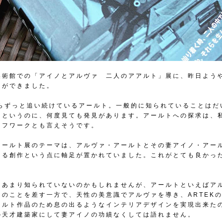
美術館での「アイノとアルヴァ 二人のアアルト」展に、昨日よう
とができました。
からずっと追い続けているアールト。一般的に知られていることはだ
るというのに、何度見ても発見があります。アールトへの探求は、
イフワークとも言えそうです。
アールト展のテーマは、アルヴァ・アールトとその妻アイノ・アー
よる創作という点に軸足が置かれていました。これがとても良かっ
はあまり知られていないのかもしれませんが、アールトといえばア
トのことを差す一方で、天性の美意識でアルヴァを導き、ARTEK
ールト作品のため息の出るようなインテリアデザインを実現出来た
の天才建築家にして妻アイノの功績なくしては語れません。