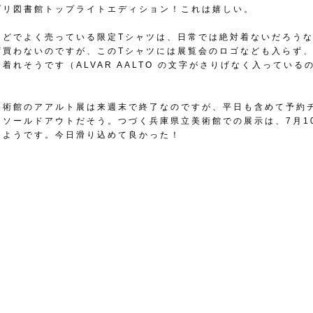
プリ図書館トップライトエディション！これは嬉しい。
などでよく売っている限定Tシャツは、日常では絶対着ないだろう
ず買わないのですが、このTシャツには展覧会のロゴなども入らず
着れそうです（ALVAR AALTO の文字がさりげなく入っている
美術館のアアルト展は来週末で終了なのですが、平日も含めて予約
てソールドアウトだそう。つづく兵庫県立美術館での展示は、7月1
るようです。今日滑り込めて良かった！