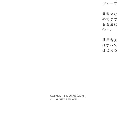
ヴィー
展覧会
のでま
も普通に
◎）。
世田谷
はすべ
はじま