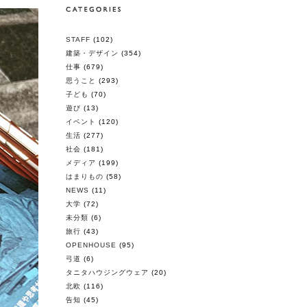
STAFF
(102)
建築・デザイン
(354)
仕事
(679)
思うこと
(293)
子ども
(70)
遊び
(13)
イベント
(120)
生活
(277)
社会
(181)
メディア
(199)
はまりもの
(58)
NEWS
(11)
大学
(72)
未分類
(6)
旅行
(43)
OPENHOUSE
(95)
弓道
(6)
タニタハウジングウェア
(20)
北欧
(116)
告知
(45)