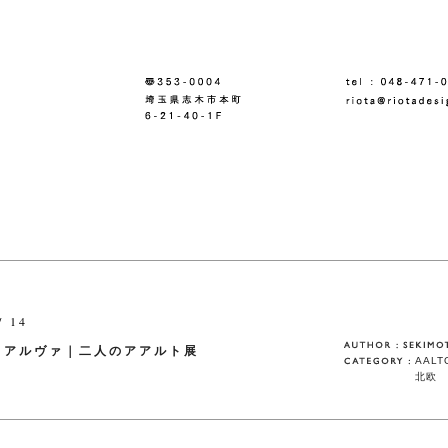
/ 14
とアルヴァ｜二人のアアルト展
AALT
北欧