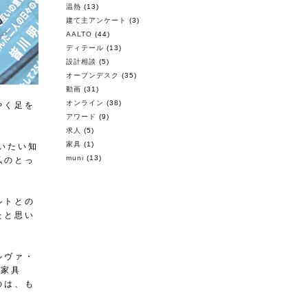
温熱
(13)
建て主アンケート
(3)
AALTO
(44)
ディテール
(13)
設計相談
(5)
オープンデスク
(35)
動画
(31)
オンライン
(38)
やく足を
アワード
(9)
求人
(5)
家具
(1)
いたい知
muni
(13)
私のとっ
ルトとの
たと思い
ルヴァ・
の家具
のは、も