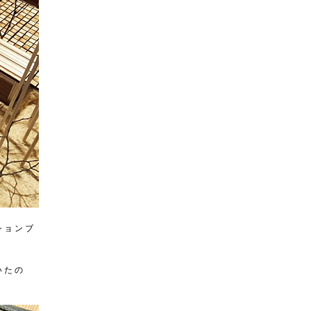
ションブ
いたの