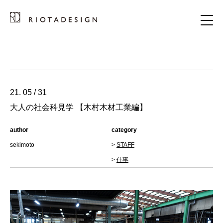
21. 05 / 31
大人の社会科見学 【木村木材工業編】
author
category
sekimoto
>
STAFF
>
仕事