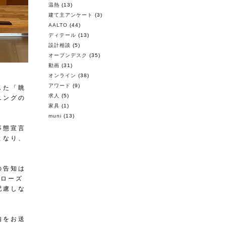
温熱
(13)
建て主アンケート
(3)
AALTO
(44)
ディテール
(13)
設計相談
(5)
オープンデスク
(35)
動画
(31)
オンライン
(38)
アワード
(9)
した「眺
求人
(5)
ニングの
家具
(1)
muni
(13)
事態宣言
となり、
の告知は
クローズ
配慮しな
内をお送