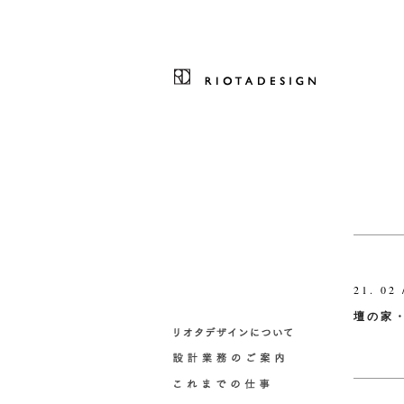
21. 02 
壇の家