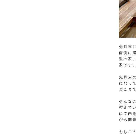
先月末
南側に
望の家
家です
先月末
になっ
どこま
そんな
控えて
にて内
がら開
もしこ