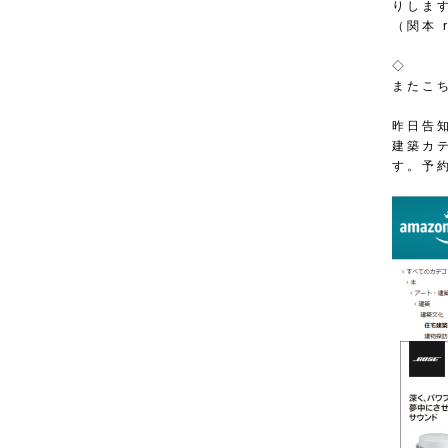
りしま
（関本 r
◇
またこ
昨日告
建築カ
す。予