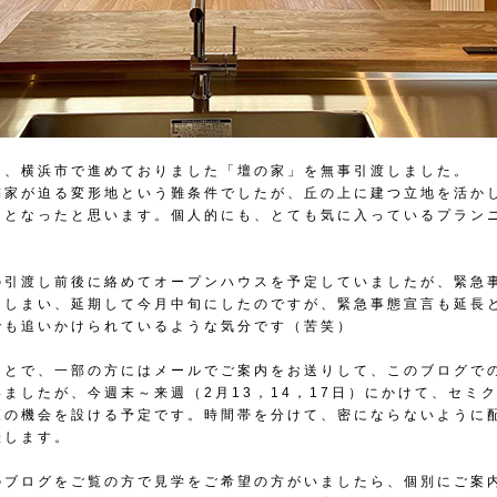
に、横浜市で進めておりました「壇の家」を無事引渡しました。
隣家が迫る変形地という難条件でしたが、丘の上に建つ立地を活か
」となったと思います。個人的にも、とても気に入っているプラン
。
の引渡し前後に絡めてオープンハウスを予定していましたが、緊急
てしまい、延期して今月中旬にしたのですが、緊急事態宣言も延長
でも追いかけられているような気分です（苦笑）
ことで、一部の方にはメールでご案内をお送りして、このブログで
いましたが、今週末～来週（2月13，14，17日）にかけて、セミ
覧の機会を設ける予定です。時間帯を分けて、密にならないように
催します。
のブログをご覧の方で見学をご希望の方がいましたら、個別にご案