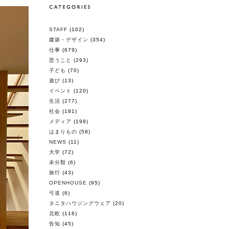
STAFF
(102)
建築・デザイン
(354)
仕事
(679)
思うこと
(293)
子ども
(70)
遊び
(13)
イベント
(120)
生活
(277)
社会
(181)
メディア
(199)
はまりもの
(58)
NEWS
(11)
大学
(72)
未分類
(6)
旅行
(43)
OPENHOUSE
(95)
弓道
(6)
タニタハウジングウェア
(20)
北欧
(116)
告知
(45)