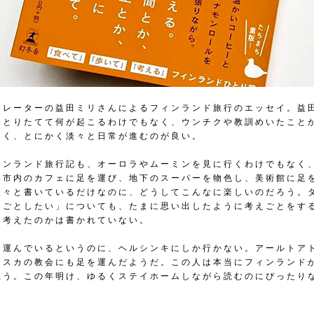
トレーターの益田ミリさんによるフィンランド旅行のエッセイ。益
、とりたてて何が起こるわけでもなく、ウンチクや教訓めいたこと
なく、とにかく淡々と日常が進むのが良い。
ィンランド旅行記も、オーロラやムーミンを見に行くわけでもなく
キ市内のカフェに足を運び、地下のスーパーを物色し、美術館に足
淡々と書いているだけなのに、どうしてこんなに楽しいのだろう。
えごとしたい」についても、たまに思い出したように考えごとをす
を考えたのかは書かれていない。
を運んでいるというのに、ヘルシンキにしか行かない。アールトア
ィスカの教会にも足を運んだようだ。この人は本当にフィンランド
思う。この年明け、ゆるくステイホームしながら読むのにぴったり