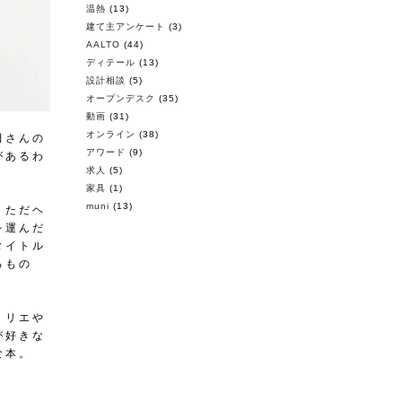
温熱
(13)
建て主アンケート
(3)
AALTO
(44)
ディテール
(13)
設計相談
(5)
オープンデスク
(35)
動画
(31)
オンライン
(38)
田さんの
アワード
(9)
があるわ
求人
(5)
家具
(1)
muni
(13)
、ただヘ
を運んだ
タイトル
るもの
トリエや
が好きな
な本。