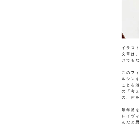
イラス
文章は
けでも
このフ
ルシン
ことを
の「考
の、何
毎年足
レイヴ
んだと