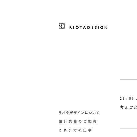
21. 01 
考えご