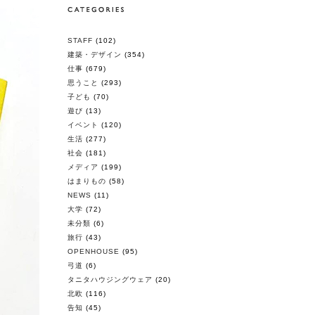
STAFF
(102)
建築・デザイン
(354)
仕事
(679)
思うこと
(293)
子ども
(70)
遊び
(13)
イベント
(120)
生活
(277)
社会
(181)
メディア
(199)
はまりもの
(58)
NEWS
(11)
大学
(72)
未分類
(6)
旅行
(43)
OPENHOUSE
(95)
弓道
(6)
タニタハウジングウェア
(20)
北欧
(116)
告知
(45)