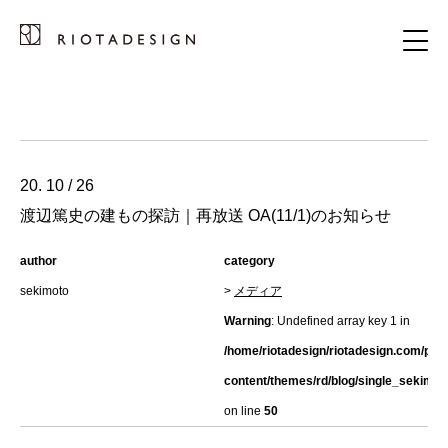
20. 10 / 26
渡辺篤史の建もの探訪｜再放送 OA(11/1)のお知らせ
author
category
sekimoto
>
メディア
Warning
: Undefined array key 1 in
/home/riotadesign/riotadesign.com/pub
content/themes/rd/blog/single_sekimot
on line
50