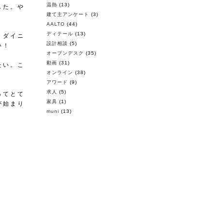
温熱
(13)
した。や
建て主アンケート
(3)
AALTO
(44)
ディテール
(13)
。ダイニ
設計相談
(5)
い！
オープンデスク
(35)
動画
(31)
たい。こ
オンライン
(38)
アワード
(9)
求人
(5)
ってとて
家具
(1)
が始まり
muni
(13)