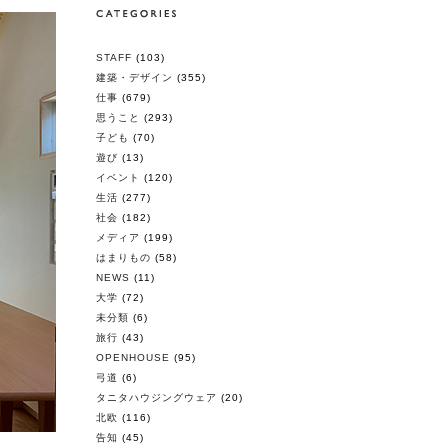
STAFF
(103)
建築・デザイン
(355)
仕事
(679)
思うこと
(293)
子ども
(70)
遊び
(13)
イベント
(120)
生活
(277)
社会
(182)
メディア
(199)
はまりもの
(58)
NEWS
(11)
大学
(72)
未分類
(6)
旅行
(43)
OPENHOUSE
(95)
弓道
(6)
タニタハウジングウェア
(20)
北欧
(116)
告知
(45)