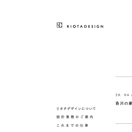
20. 04 
呑川の