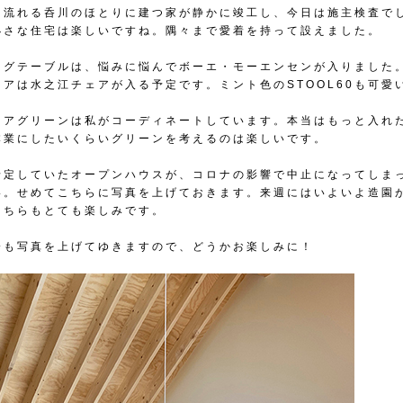
を流れる呑川のほとりに建つ家が静かに竣工し、今日は施主検査で
小さな住宅は楽しいですね。隅々まで愛着を持って設えました。
ングテーブルは、悩みに悩んでボーエ・モーエンセンが入りました
ェアは水之江チェアが入る予定です。ミント色のSTOOL60も可愛
リアグリーンは私がコーディネートしています。本当はもっと入れ
本業にしたいくらいグリーンを考えるのは楽しいです。
予定していたオープンハウスが、コロナの影響で中止になってしま
い。せめてこちらに写真を上げておきます。来週にはいよいよ造園
こちらもとても楽しみです。
降も写真を上げてゆきますので、どうかお楽しみに！