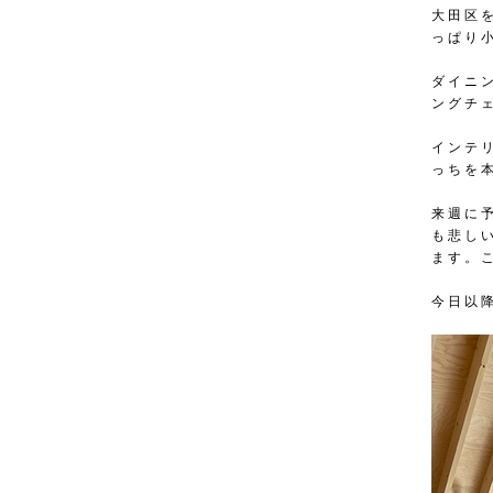
大田区
っぱり
ダイニ
ングチ
インテ
っちを
来週に
も悲し
ます。
今日以