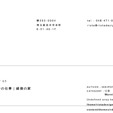
/ 05
での仕事｜縁側の家
仕事
Warn
Undefined array ke
/home/riotadesign
content/themes/rd