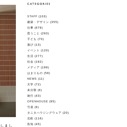
STAFF
(103)
建築・デザイン
(355)
仕事
(679)
思うこと
(293)
子ども
(70)
遊び
(13)
イベント
(120)
生活
(277)
社会
(182)
メディア
(199)
はまりもの
(58)
NEWS
(11)
大学
(72)
未分類
(6)
旅行
(43)
OPENHOUSE
(95)
弓道
(6)
タニタハウジングウェア
(20)
北欧
(116)
告知
(45)
プしまし