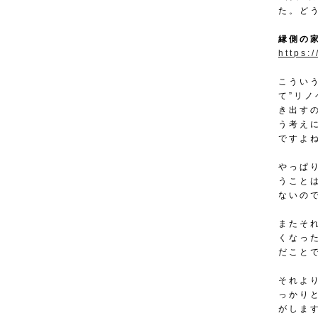
た。ど
縁側の
https:
こうい
て”リ
き出す
う考え
ですよ
やっぱ
うこと
ないの
またそ
くなっ
だこと
それよ
っかり
がしま