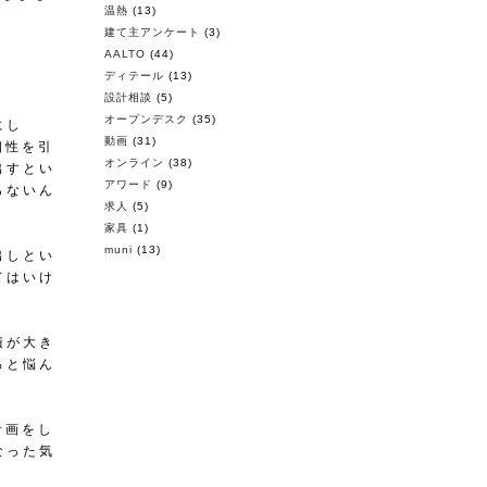
温熱
(13)
建て主アンケート
(3)
AALTO
(44)
ディテール
(13)
設計相談
(5)
オープンデスク
(35)
にし
動画
(31)
個性を引
オンライン
(38)
出すとい
アワード
(9)
らないん
求人
(5)
家具
(1)
muni
(13)
出しとい
てはいけ
積が大き
ろと悩ん
計画をし
なった気