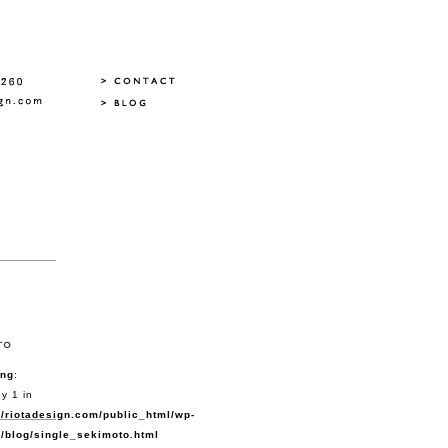
ing
:
y 1 in
/riotadesign.com/public_html/wp-
/blog/single_sekimoto.html