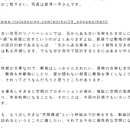
うかご覧下さい。写真は新澤一平さんです。
家
//www.riotadesign.com/works/19_engawa/#wttl
う古い住宅のリノベーションでは、元からある古い古材をむき出し
ノベ感”を前面に出すというのがよくありますよね。新築では敷地の
のが設計の妙であるならば、「元からある躯体」という個性を引き
には私も共感します。でもなぜか自分で設計するときにはあまりや
ね。
り性能が大事なので、断熱はしっかりと入れたい。屋根の古材むき
は、断熱を外断熱にしたり、梁が隠れない程度に断熱を薄くしなく
で、それってどうなんだろうと思うところがあります。
れを優先しすぎると空間のプロポーションが崩れ、無駄に空間の気
たり、本末転倒になることも。そのことは、今回の計画でもいろい
です。
りも、もう少し大きな”空間構成”という枠組みで計画をする。動線
と詰めるというところに徹したい。それでも十分に個性的な空間に
す。