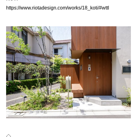
https://www.riotadesign.com/works/18_koti/#wttl
◇