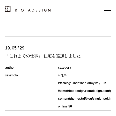
19. 05 / 29
『これまでの仕事』 住宅を追加しました
author
category
sekimoto
>
仕事
Warning
: Undefined array key 1 in
/home/riotadesign/riotadesign.com/pub
content/themes/rd/blog/single_sekimot
on line
50