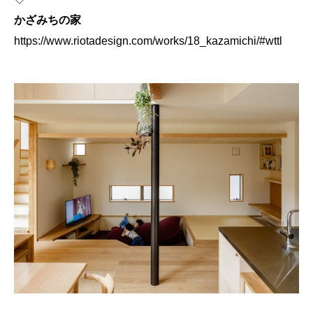
かざみちの家
https://www.riotadesign.com/works/18_kazamichi/#wttl