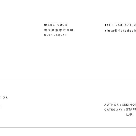
/ 28
め
STAF
仕事