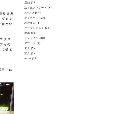
温熱
(13)
建て主アンケート
(3)
AALTO
(44)
調整業務
ディテール
(13)
りダメで
設計相談
(5)
合せとい
オープンデスク
(35)
動画
(31)
オンライン
(38)
エクス
アワード
(9)
フらの
求人
(5)
会に揉ま
家具
(1)
muni
(13)
郷里でゆ