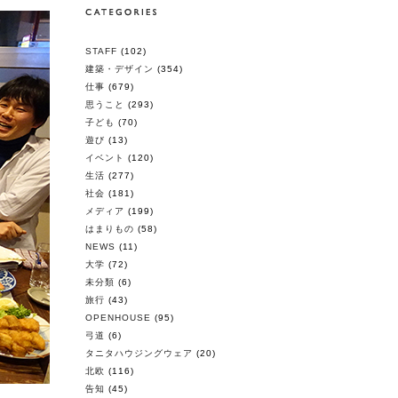
STAFF
(102)
建築・デザイン
(354)
仕事
(679)
思うこと
(293)
子ども
(70)
遊び
(13)
イベント
(120)
生活
(277)
社会
(181)
メディア
(199)
はまりもの
(58)
NEWS
(11)
大学
(72)
未分類
(6)
旅行
(43)
OPENHOUSE
(95)
弓道
(6)
タニタハウジングウェア
(20)
北欧
(116)
告知
(45)