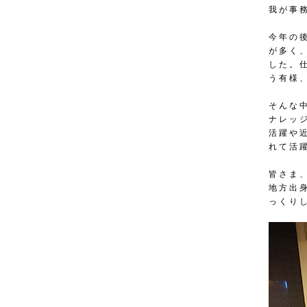
我が事
今年の
が多く
した。
う有様
そんな
ナレッ
活躍や
れて活
皆さま
地方出
っくり