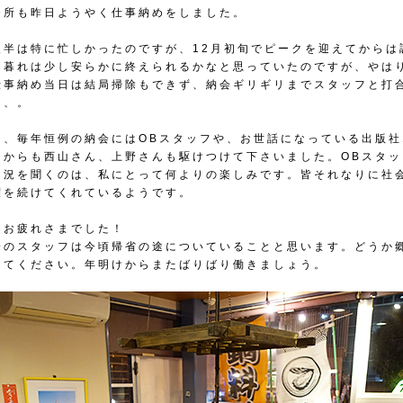
務所も昨日ようやく仕事納めをしました。
後半は特に忙しかったのですが、12月初旬でピークを迎えてからは
、暮れは少し安らかに終えられるかなと思っていたのですが、やは
仕事納め当日は結局掃除もできず、納会ギリギリまでスタッフと打
、、。
中、毎年恒例の納会にはOBスタッフや、お世話になっている出版社
ジからも西山さん、上野さんも駆けつけて下さいました。OBスタッ
近況を聞くのは、私にとって何よりの楽しみです。皆それなりに社
躍を続けてくれているようです。
、お疲れさまでした！
身のスタッフは今頃帰省の途についていることと思います。どうか
してください。年明けからまたばりばり働きましょう。