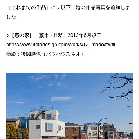
［これまでの作品］
に，以下二題の作品写真を追加しま
した．
○
［窓の家］
蕨市・H邸 2013年6月竣工
https://www.riotadesign.com/works/13_mado/#wttl
撮影：後関勝也（バウハウスネオ）