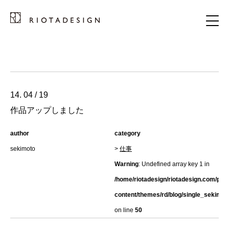
14. 04 / 19
作品アップしました
author
category
sekimoto
>
仕事
Warning
: Undefined array key 1 in
/home/riotadesign/riotadesign.com/pub
content/themes/rd/blog/single_sekimot
on line
50