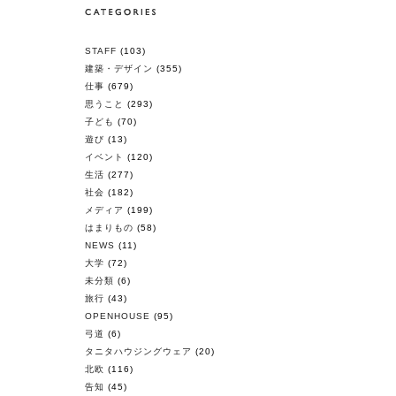
STAFF
(103)
建築・デザイン
(355)
仕事
(679)
思うこと
(293)
子ども
(70)
遊び
(13)
イベント
(120)
生活
(277)
社会
(182)
メディア
(199)
はまりもの
(58)
NEWS
(11)
大学
(72)
未分類
(6)
旅行
(43)
OPENHOUSE
(95)
弓道
(6)
タニタハウジングウェア
(20)
北欧
(116)
告知
(45)