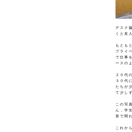
デスク
くと友
もとも
プライ
で仕事
ースの
２０代
３０代
たちが
て少し
この写
ん，学
形で関
これか