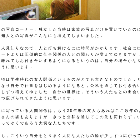
脇の写真コーナー．独立した当時は家族の写真だけを置いていたの
人知人との写真がこんなにも増えてしまいました．
と人見知りなので，人と打ち解けるには時間がかかります．社会に
ベートよりは圧倒的に仕事関係の人との関わりが増えてゆきますが
を離れてもお付き合いするようになるというのは，自分の場合かな
ように思います．
の頃は学生時代の友人関係というものがとても大きなものでした．
になり自分で仕事をはじめるようになると，公私を通じてお付き合
少しずつ増えてゆました．自分の世界は，そういう人たちとの出会
ずつ広げられてきたように思います．
真に写っている人間関係は，もう20年来の友人もあればここ数年の
生さんの姿もありますが，きっと公私を通じてこの先も変わらず，
わってゆくであろう大切な人たちです．
らも，こういう自分をとりまく大切な人たちの輪が少しずつ広がっ