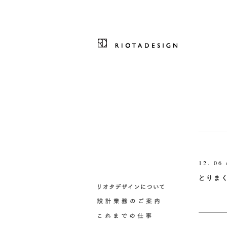
12. 06 
とりま