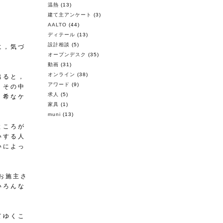
温熱
(13)
建て主アンケート
(3)
AALTO
(44)
ディテール
(13)
設計相談
(5)
に，気づ
オープンデスク
(35)
動画
(31)
オンライン
(38)
出ると，
アワード
(9)
，その中
求人
(5)
り希なケ
家具
(1)
muni
(13)
ところが
いする人
いによっ
お施主さ
いろんな
てゆくこ