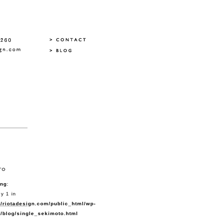
ing
:
y 1 in
/riotadesign.com/public_html/wp-
/blog/single_sekimoto.html