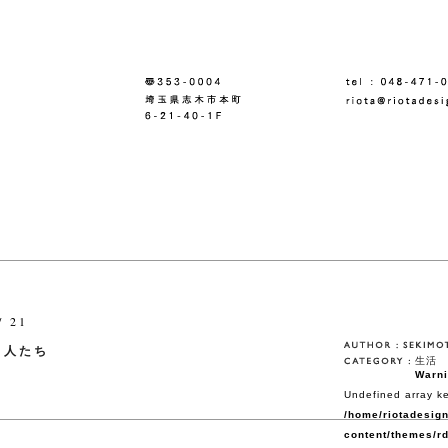
/ 21
く人たち
生活
Warn
Undefined array ke
/home/riotadesign
content/themes/rd