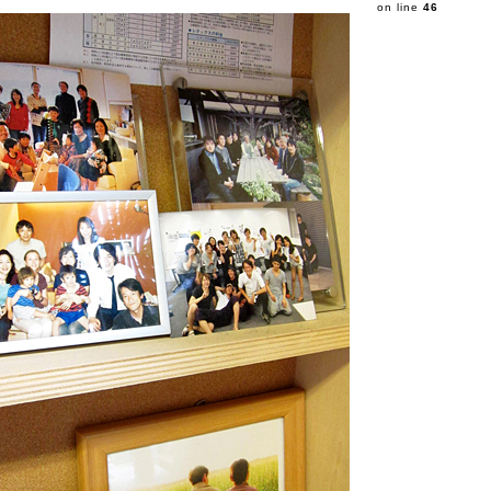
on line
46