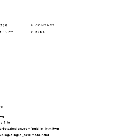
ing
:
y 1 in
/riotadesign.com/public_html/wp-
/blog/single_sekimoto.html