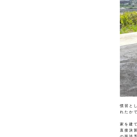
慣習と
れたか
家を建
直接決
の面談