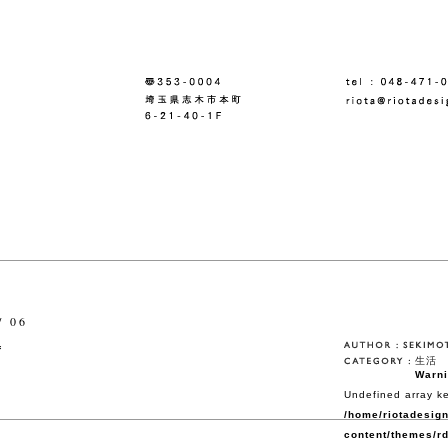
/ 06
f
生活
Warn
Undefined array ke
/home/riotadesign
content/themes/rd