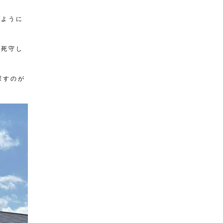
のように
に死守し
探すのが