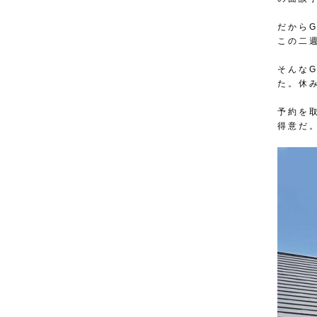
だから
この二
そんな
た。休
予約を
得意だ