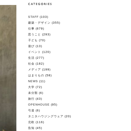
STAFF
(103)
建築・デザイン
(355)
仕事
(679)
思うこと
(293)
子ども
(70)
遊び
(13)
イベント
(120)
生活
(277)
社会
(182)
メディア
(199)
はまりもの
(58)
NEWS
(11)
大学
(72)
未分類
(6)
旅行
(43)
OPENHOUSE
(95)
弓道
(6)
タニタハウジングウェア
(20)
北欧
(116)
告知
(45)