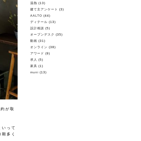
温熱
(13)
建て主アンケート
(3)
AALTO
(44)
ディテール
(13)
設計相談
(5)
オープンデスク
(35)
動画
(31)
オンライン
(38)
アワード
(9)
求人
(5)
家具
(1)
muni
(13)
契約が取
といって
時期多く