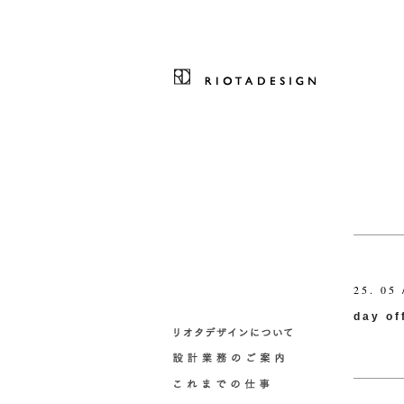
25. 05 
day of