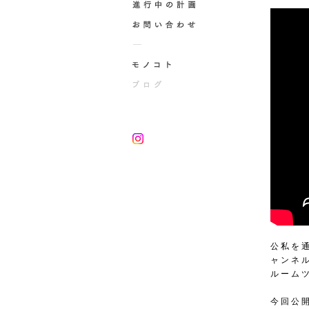
公私を通
ャンネ
ルーム
今回公