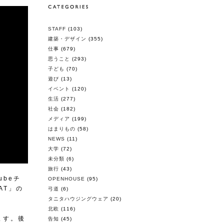
STAFF
(103)
建築・デザイン
(355)
仕事
(679)
思うこと
(293)
子ども
(70)
遊び
(13)
イベント
(120)
生活
(277)
社会
(182)
メディア
(199)
はまりもの
(58)
NEWS
(11)
大学
(72)
未分類
(6)
旅行
(43)
beチ
OPENHOUSE
(95)
AT」の
弓道
(6)
タニタハウジングウェア
(20)
北欧
(116)
ます。後
告知
(45)