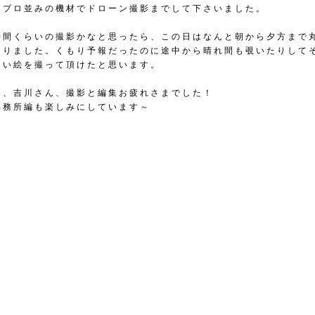
もプロ並みの機材でドローン撮影までして下さいました。
時間くらいの撮影かなと思ったら、この日はなんと朝から夕方まで
なりました。くもり予報だったのに途中から晴れ間も覗いたりして
良い絵を撮って頂けたと思います。
ん、吉川さん、撮影と編集お疲れさまでした！
事務所編も楽しみにしています～