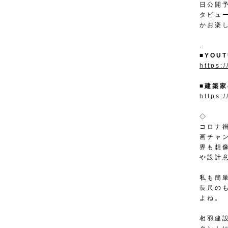
日公開
タビュ
かお楽
.
■
YOU
https:
■
建築家
https:
◇
コロナ
画チャ
界も想
や設計
私も簡
長尺の
よね。
相羽建