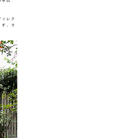
0本以
ディレク
ます。そ