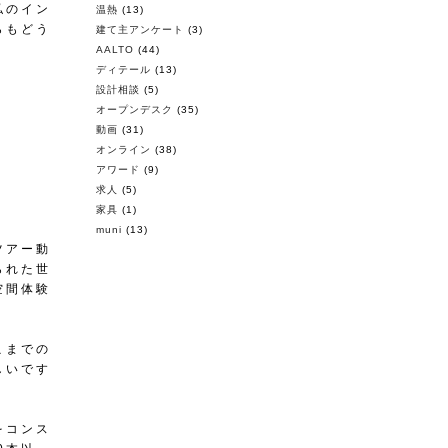
私のイン
温熱
(13)
らもどう
建て主アンケート
(3)
AALTO
(44)
ディテール
(13)
設計相談
(5)
オープンデスク
(35)
動画
(31)
オンライン
(38)
アワード
(9)
求人
(5)
家具
(1)
muni
(13)
ツアー動
られた世
空間体験
こまでの
しいです
をコンス