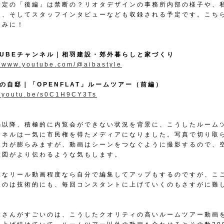
予定の「後編」は禁断の？リオタデザインの事務所内部の様子や、
ー、そしてスタッフインタビューなども収録される予定です。こち
しみに！
TUBEチャンネル｜相羽建設・郊外暮らしと家づくり
//www.youtube.com/@aibastyle
の自邸｜「OPENFLAT」ルームツアー（前編）
//youtu.be/s0C1H9CY3Ts
禍以降、積極的に内覧会ができない状況を背景に、こうしたルーム
ンネルは一気に市民権を得たメディアになりました。写真で切り取
像力が膨らみますが、動画はシーンをつなぐように撮影するので、
意図がより伝わるような気もします。
単なリール動画程度なら自分で編集してアップもするのですが、こ
ものは技術的にも、毎回コンスタントに上げていくのもさすがに難
設さんがすごいのは、こうしたクオリティの高いルームツアー動画