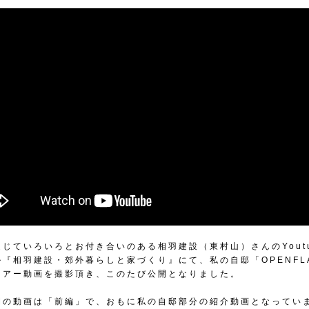
じていろいろとお付き合いのある相羽建設（東村山）さんのYoutu
ル『相羽建設・郊外暮らしと家づくり』にて、私の自邸「OPENFL
ツアー動画を撮影頂き、このたび公開となりました。
開の動画は「前編」で、おもに私の自邸部分の紹介動画となってい