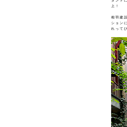
タント
上！
相羽建
ション
れって