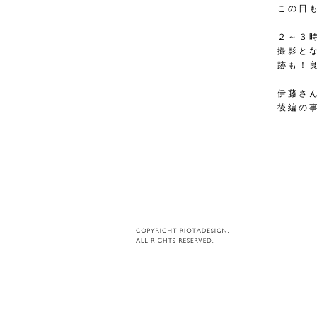
この日
２～３
撮影と
跡も！
伊藤さ
後編の