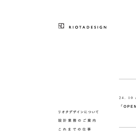
24. 10 
「OPE