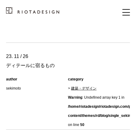
23. 11 / 26
ディテールに宿るもの
author
category
sekimoto
>
建築・デザイン
Warning
: Undefined array key 1 in
/home/riotadesign/riotadesign.com/pub
content/themes/rd/blog/single_sekimot
on line
50