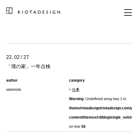
22. 02 / 27
「壇の家」一年点検
author
category
sekimoto
>
仕事
Warning
: Undefined array key 1 in
/home/riotadesign/riotadesign.com/pub
content/themes/rd/blog/single_sekimot
on line
50