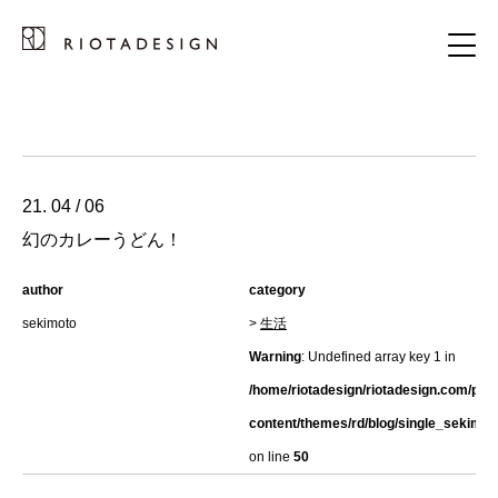
21. 04 / 06
幻のカレーうどん！
author
category
sekimoto
>
生活
Warning
: Undefined array key 1 in
/home/riotadesign/riotadesign.com/pub
content/themes/rd/blog/single_sekimot
on line
50