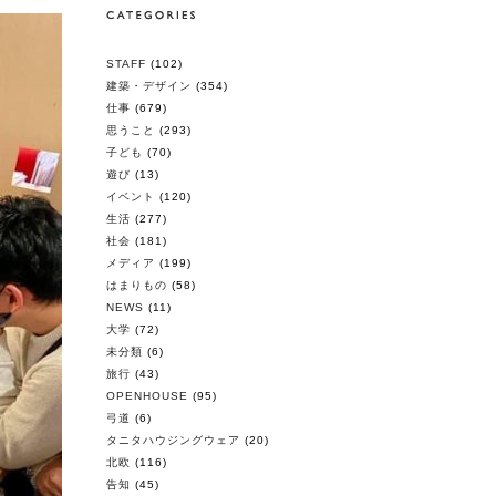
STAFF
(102)
建築・デザイン
(354)
仕事
(679)
思うこと
(293)
子ども
(70)
遊び
(13)
イベント
(120)
生活
(277)
社会
(181)
メディア
(199)
はまりもの
(58)
NEWS
(11)
大学
(72)
未分類
(6)
旅行
(43)
OPENHOUSE
(95)
弓道
(6)
タニタハウジングウェア
(20)
北欧
(116)
告知
(45)