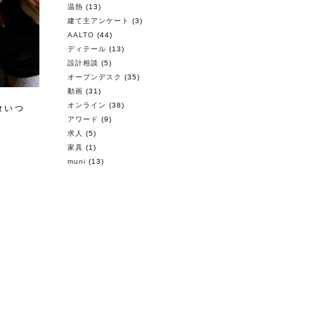
温熱
(13)
建て主アンケート
(3)
AALTO
(44)
ディテール
(13)
設計相談
(5)
オープンデスク
(35)
動画
(31)
オンライン
(38)
喰いつ
アワード
(9)
求人
(5)
家具
(1)
！
muni
(13)