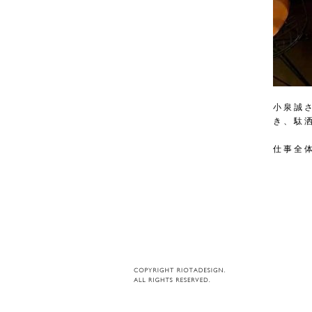
小泉誠
き、駄
仕事全