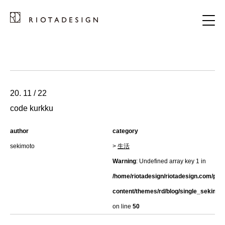
20. 11 / 22
code kurkku
author
category
sekimoto
>
生活
Warning
: Undefined array key 1 in
/home/riotadesign/riotadesign.com/pub
content/themes/rd/blog/single_sekimot
on line
50