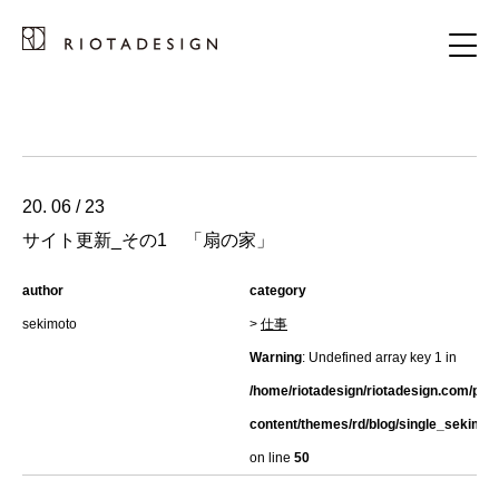
20. 06 / 23
サイト更新_その1 「扇の家」
author
category
sekimoto
>
仕事
Warning
: Undefined array key 1 in
/home/riotadesign/riotadesign.com/pub
content/themes/rd/blog/single_sekimot
on line
50