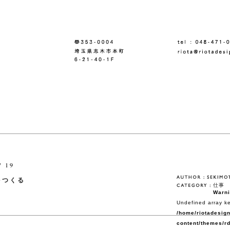
/ 19
をつくる
仕事
Warn
Undefined array ke
/home/riotadesign
content/themes/rd