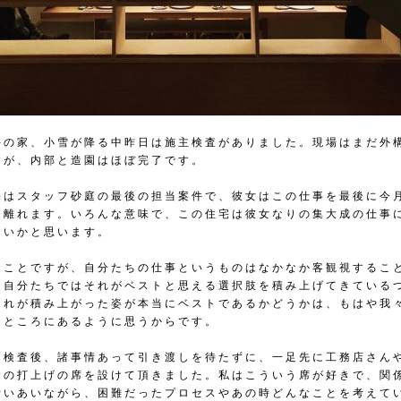
井の家、小雪が降る中昨日は施主検査がありました。現場はまだ外
すが、内部と造園はほぼ完了です。
宅はスタッフ砂庭の最後の担当案件で、彼女はこの仕事を最後に今
を離れます。いろんな意味で、この住宅は彼女なりの集大成の仕事
ないかと思います。
うことですが、自分たちの仕事というものはなかなか客観視するこ
。自分たちではそれがベストと思える選択肢を積み上げてきている
それが積み上がった姿が本当にベストであるかどうかは、もはや我
たところにあるように思うからです。
は検査後、諸事情あって引き渡しを待たずに、一足先に工務店さん
ての打上げの席を設けて頂きました。私はこういう席が好きで、関
労いあいながら、困難だったプロセスやあの時どんなことを考えて