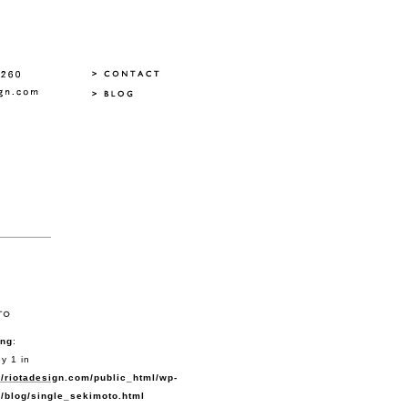
ing
:
y 1 in
/riotadesign.com/public_html/wp-
/blog/single_sekimoto.html