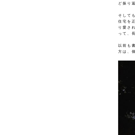
ど振り
そして
住宅を
り愛さ
って、
以前も
方は、