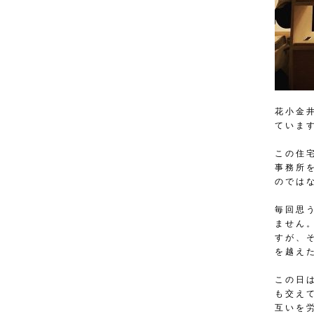
花小金
ていま
この住
事務所
のでは
毎回思
ません
すが、
を越え
この日
も交え
互いを