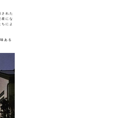
頼された
資産にな
たちによ
興味ある