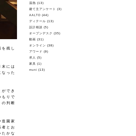
温熱
(13)
建て主アンケート
(3)
AALTO
(44)
ディテール
(13)
設計相談
(5)
オープンデスク
(35)
動画
(31)
オンライン
(38)
構を残し
アワード
(9)
求人
(5)
家具
(1)
月末には
muni
(13)
になった
とができ
つもりで
々の判断
や造園家
係者とお
いたかな