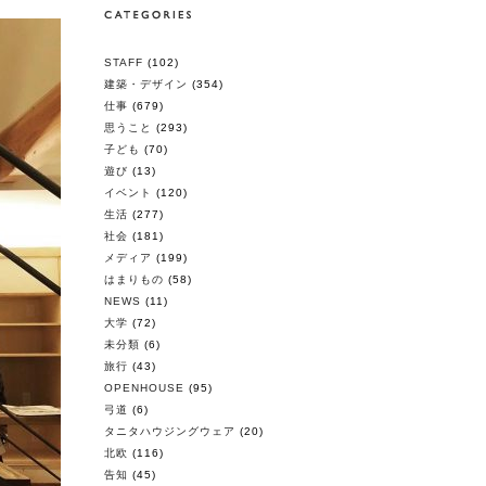
STAFF
(102)
建築・デザイン
(354)
仕事
(679)
思うこと
(293)
子ども
(70)
遊び
(13)
イベント
(120)
生活
(277)
社会
(181)
メディア
(199)
はまりもの
(58)
NEWS
(11)
大学
(72)
未分類
(6)
旅行
(43)
OPENHOUSE
(95)
弓道
(6)
タニタハウジングウェア
(20)
北欧
(116)
告知
(45)