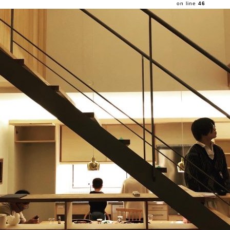
on line
46