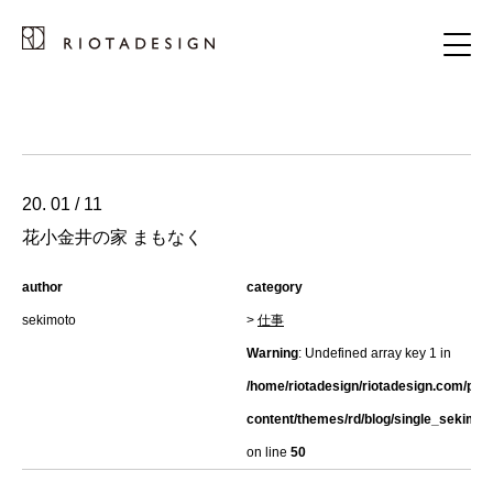
20. 01 / 11
花小金井の家 まもなく
author
category
sekimoto
>
仕事
Warning
: Undefined array key 1 in
/home/riotadesign/riotadesign.com/pub
content/themes/rd/blog/single_sekimot
on line
50