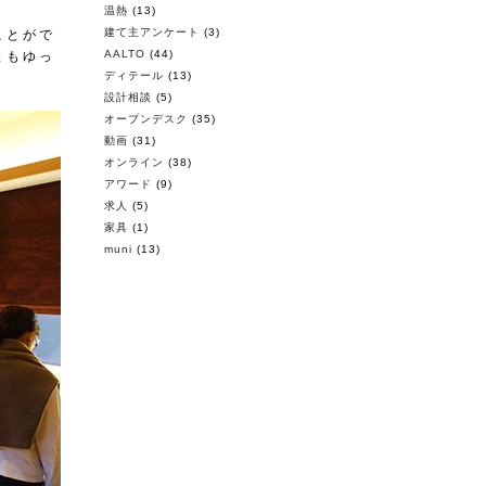
温熱
(13)
建て主アンケート
(3)
ことがで
AALTO
(44)
ともゆっ
ディテール
(13)
設計相談
(5)
オープンデスク
(35)
動画
(31)
オンライン
(38)
アワード
(9)
求人
(5)
家具
(1)
muni
(13)