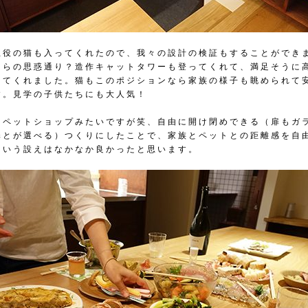
主役の猫も入ってくれたので、我々の設計の検証もすることができ
ちらの思惑通り？造作キャットタワーも登ってくれて、満足そうに
してくれました。猫もこのポジションなら家族の様子も眺められて
す。見学の子供たちにも大人気！
とペットショップみたいですが笑、自由に開け閉めできる（扉もガ
扉とが選べる）つくりにしたことで、家族とペットとの距離感を自
という設えはなかなか良かったと思います。