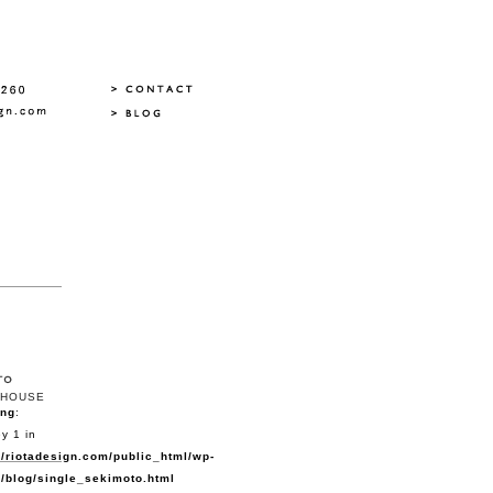
HOUSE
ing
:
y 1 in
/riotadesign.com/public_html/wp-
/blog/single_sekimoto.html