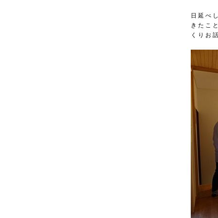
日延べ
きたこ
くりお