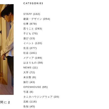
STAFF
(102)
建築・デザイン
(354)
仕事
(679)
思うこと
(293)
子ども
(70)
遊び
(13)
イベント
(120)
生活
(277)
社会
(181)
メディア
(199)
はまりもの
(58)
NEWS
(11)
大学
(72)
未分類
(6)
旅行
(43)
OPENHOUSE
(95)
弓道
(6)
タニタハウジングウェア
(20)
北欧
(116)
日間にま
告知
(45)