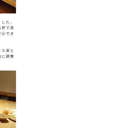
ました。
高所で居
安心でき
ラス扉と
由に調整