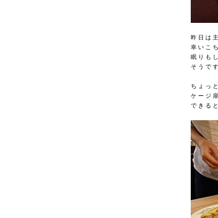
昨日は
幸いこ
眠りも
そうで
ちょっ
ケージ
できる