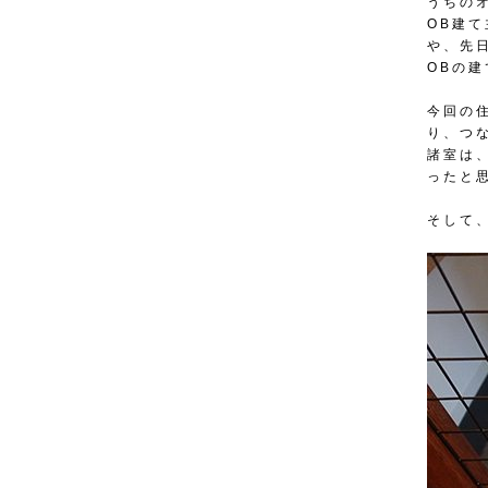
うちの
OB建
や、先
OBの
今回の
り、つ
諸室は
ったと
そして