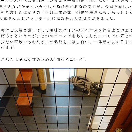
オープンハウスは専門家というより一般の建て主さんや、また過去
て主さんなどが多くいらっしゃる傾向があるのですが、今回も新しい
日引き渡したばかりの「玉川上水の家」の建て主さんもいらっしゃ
建て主さんともアットホームに近況を交わさせて頂きました。
住宅はご夫婦と猫、そして趣味のバイクのスペースを計画上どのよ
なげるかというのがひとつのテーマでもありました。一方で中庭と
、少ない家族でもおたがいの気配をこぼし合い、一体感のある住ま
思います。
、こちらはそんな猫のための”猫ダイニング”。