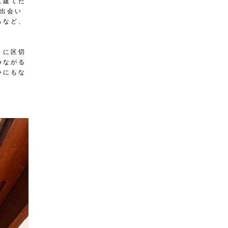
に建てた
出会い
るなど、
うに区切
つながる
いにもな