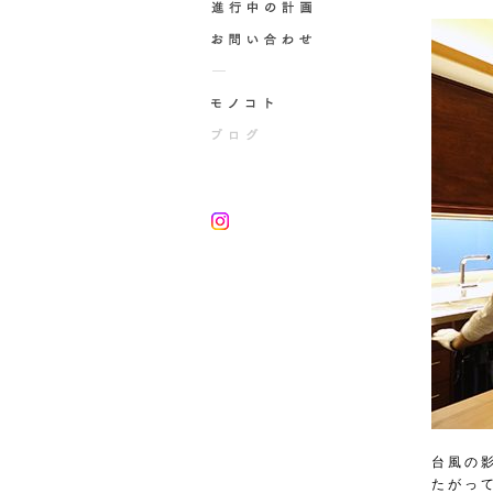
台風の
たがっ