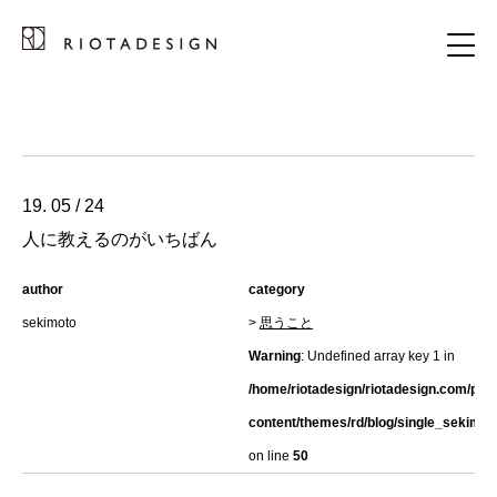
19. 05 / 24
人に教えるのがいちばん
author
category
sekimoto
>
思うこと
Warning
: Undefined array key 1 in
/home/riotadesign/riotadesign.com/pub
content/themes/rd/blog/single_sekimot
on line
50