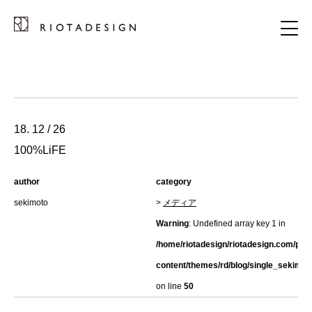
18. 12 / 26
100%LiFE
author
category
sekimoto
>
メディア
Warning
: Undefined array key 1 in
/home/riotadesign/riotadesign.com/pub
content/themes/rd/blog/single_sekimot
on line
50