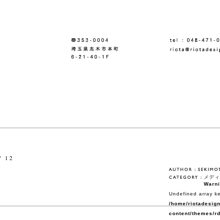
/ 12
メディ
Warn
Undefined array ke
/home/riotadesign
content/themes/rd