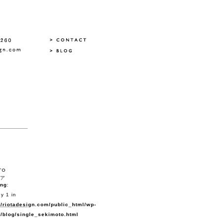
ア
ing
:
y 1 in
/riotadesign.com/public_html/wp-
/blog/single_sekimoto.html