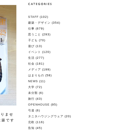
STAFF
(102)
建築・デザイン
(354)
仕事
(679)
思うこと
(293)
子ども
(70)
遊び
(13)
イベント
(120)
生活
(277)
社会
(181)
メディア
(199)
はまりもの
(58)
NEWS
(11)
大学
(72)
未分類
(6)
旅行
(43)
OPENHOUSE
(95)
弓道
(6)
ありませ
タニタハウジングウェア
(20)
建築です
北欧
(116)
告知
(45)