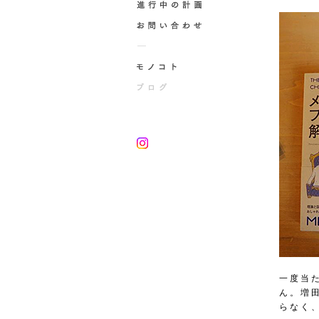
一度当
ん。増
らなく