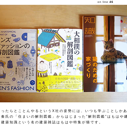
on line
46
たったらとことんやるというX社の姿勢には、いつも学ぶことしか
田奏氏の「住まいの解剖図鑑」からはじまった”解剖図鑑”はもはや
、建築知識という名の建築雑誌はもはや特集が猫です。