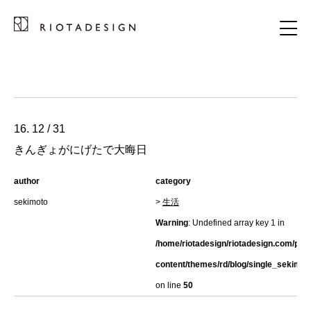
16. 12 / 31
きんぎょがにげたで大晦日
author
category
sekimoto
>
生活
Warning
: Undefined array key 1 in
/home/riotadesign/riotadesign.com/pub
content/themes/rd/blog/single_sekimot
on line
50