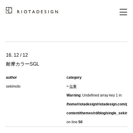
16. 12 / 12
耐摩カラーSGL
author
category
sekimoto
>
仕事
Warning
: Undefined array key 1 in
/home/riotadesign/riotadesign.com/pub
content/themes/rd/blog/single_sekimot
on line
50