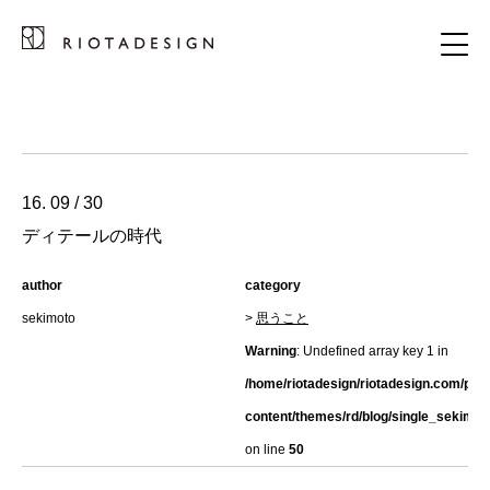
16. 09 / 30
ディテールの時代
author
category
sekimoto
>
思うこと
Warning
: Undefined array key 1 in
/home/riotadesign/riotadesign.com/pub
content/themes/rd/blog/single_sekimot
on line
50