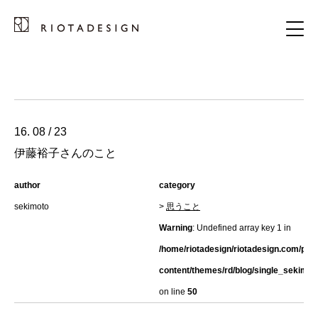
16. 08 / 23
伊藤裕子さんのこと
author
category
sekimoto
>
思うこと
Warning
: Undefined array key 1 in
/home/riotadesign/riotadesign.com/pub
content/themes/rd/blog/single_sekimot
on line
50