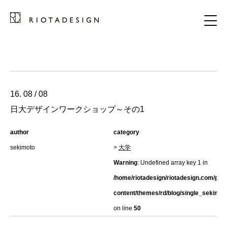
16. 08 / 08
日大デザインワークショップ～その1
author
category
sekimoto
>
大学
Warning
: Undefined array key 1 in
/home/riotadesign/riotadesign.com/pub
content/themes/rd/blog/single_sekimot
on line
50