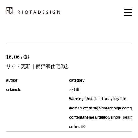
16. 06 / 08
サイト更新｜愛猫家住宅2題
author
category
sekimoto
>
仕事
Warning
: Undefined array key 1 in
/home/riotadesign/riotadesign.com/pub
content/themes/rd/blog/single_sekimot
on line
50