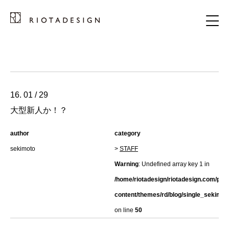
16. 01 / 29
大型新人か！？
author
category
sekimoto
>
STAFF
Warning
: Undefined array key 1 in
/home/riotadesign/riotadesign.com/pub
content/themes/rd/blog/single_sekimot
on line
50