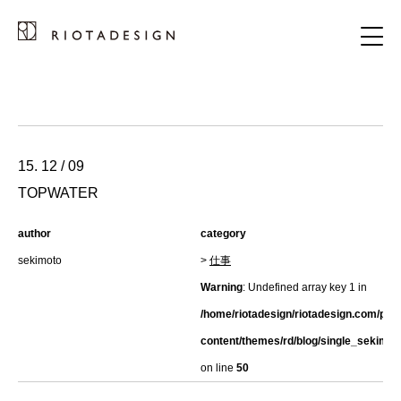
15. 12 / 09
TOPWATER
author
category
sekimoto
>
仕事
Warning
: Undefined array key 1 in
/home/riotadesign/riotadesign.com/pub
content/themes/rd/blog/single_sekimot
on line
50