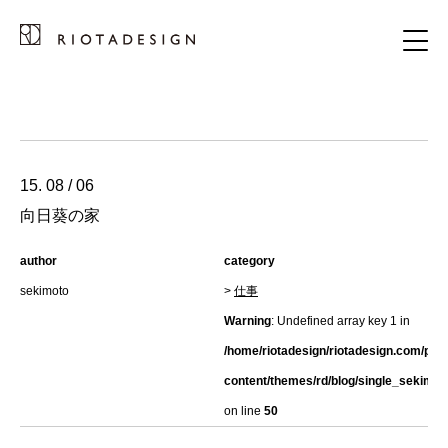
15. 08 / 06
向日葵の家
author
category
sekimoto
>
仕事
Warning
: Undefined array key 1 in
/home/riotadesign/riotadesign.com/pub
content/themes/rd/blog/single_sekimot
on line
50