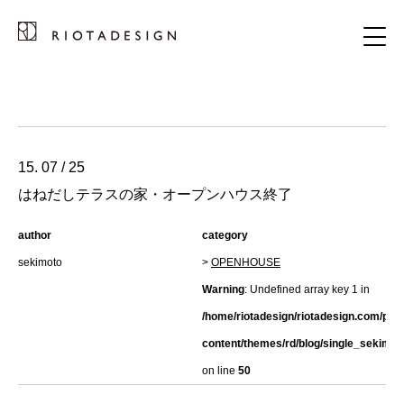
15. 07 / 25
はねだしテラスの家・オープンハウス終了
author
category
sekimoto
>
OPENHOUSE
Warning
: Undefined array key 1 in
/home/riotadesign/riotadesign.com/pub
content/themes/rd/blog/single_sekimot
on line
50