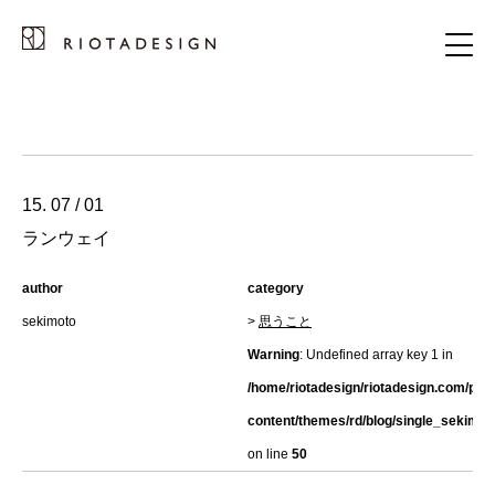
15. 07 / 01
ランウェイ
author
category
sekimoto
>
思うこと
Warning
: Undefined array key 1 in
/home/riotadesign/riotadesign.com/pub
content/themes/rd/blog/single_sekimot
on line
50