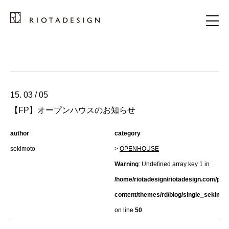
15. 03 / 05
【FP】オープンハウスのお知らせ
author
category
sekimoto
>
OPENHOUSE
Warning
: Undefined array key 1 in
/home/riotadesign/riotadesign.com/pub
content/themes/rd/blog/single_sekimot
on line
50