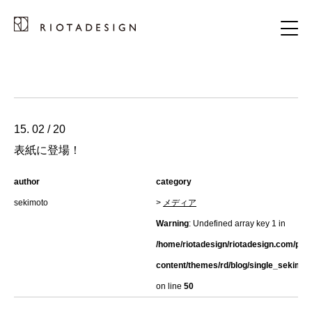
15. 02 / 20
表紙に登場！
author
category
sekimoto
>
メディア
Warning
: Undefined array key 1 in
/home/riotadesign/riotadesign.com/pub
content/themes/rd/blog/single_sekimot
on line
50